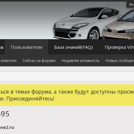
Во
Пользователи
База знаний(FAQ)
Проверка VI
зователи
Сейчас на форуме
Недавняя активность
Новые сообще
ся в темах форума, а также будут доступны просм
и. Присоединяйтесь!
495
ne2.ru