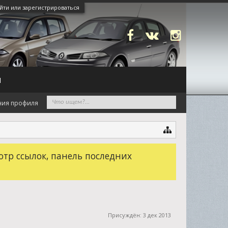
йти или зарегистрироваться
N
ния профиля
отр ссылок, панель последних
Присуждён:
3 дек 2013