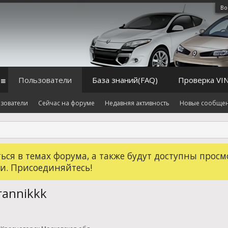
Во
Пользователи
База знаний(FAQ)
Проверка VI
зователи
Сейчас на форуме
Недавняя активность
Новые сообще
ся в темах форума, а также будут доступны просм
и. Присоединяйтесь!
rannikkk