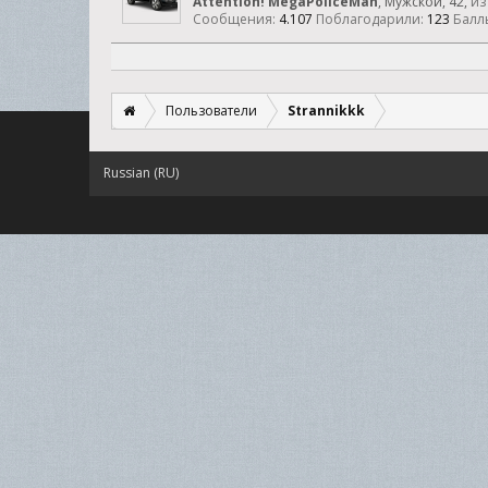
Аttention! MegaPoliceMan
, Мужской, 42,
из
Сообщения:
4.107
Поблагодарили:
123
Балл
Пользователи
Strannikkk
Russian (RU)