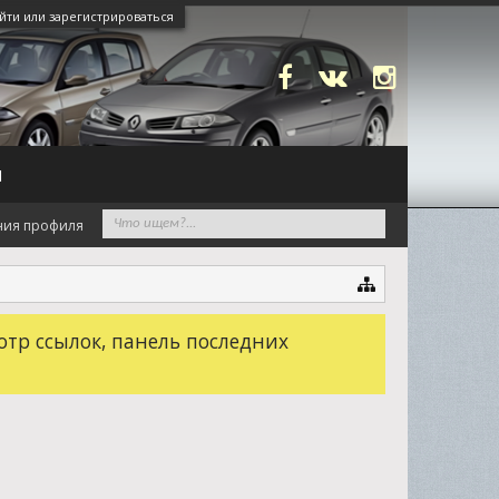
йти или зарегистрироваться
N
ния профиля
отр ссылок, панель последних