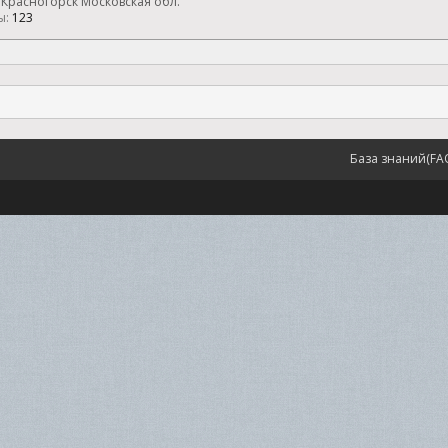
Красногорск Московская обл.
ы:
123
База знаний(FA