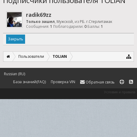
Подписчики пользователя TOLIAN
radik69zz
Только зашел
, Мужской,
из
РБ. г.Стерлитамак
Сообщения:
1
Поблагодарили:
0
Баллы:
1
Закрыть
Пользователи
TOLIAN
Russian (RU)
База знаний(FAQ)
Проверка VIN
Обратная связь
Условия и правила