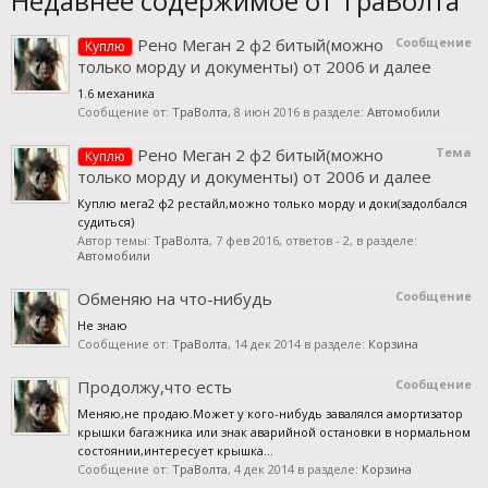
Недавнее содержимое от ТраВолта
Рено Меган 2 ф2 битый(можно
Сообщение
Куплю
только морду и документы) от 2006 и далее
1.6 механика
Сообщение от:
ТраВолта
,
8 июн 2016
в разделе:
Автомобили
Рено Меган 2 ф2 битый(можно
Тема
Куплю
только морду и документы) от 2006 и далее
Куплю мега2 ф2 рестайл,можно только морду и доки(задолбался
судиться)
Автор темы:
ТраВолта
,
7 фев 2016
, ответов - 2, в разделе:
Автомобили
Обменяю на что-нибудь
Сообщение
Не знаю
Сообщение от:
ТраВолта
,
14 дек 2014
в разделе:
Корзина
Продолжу,что есть
Сообщение
Меняю,не продаю.Может у кого-нибудь завалялся амортизатор
крышки багажника или знак аварийной остановки в нормальном
состоянии,интересует крышка...
Сообщение от:
ТраВолта
,
4 дек 2014
в разделе:
Корзина