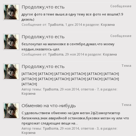
Продолжу,что есть
Сообщение
другое фото в теме выше,в одну тему все фото не вошли(1.9
дизель)
Сообщение от:
ТраВолта
,
1 дек 2014
в разделе:
Корзина
Продолжу,что есть
Сообщение
без,покупал на малиновке в сентябре,думал,что моему
кердык,оказалось-цел.
Сообщение от:
ТраВолта
,
29 ноя 2014
в разделе:
Корзина
Продолжу,что есть
Тема
[ATTACH] [ATTACH] [ATTACH] [ATTACH] [ATTACH] [ATTACH]
[ATTACH] [ATTACH] [ATTACH] [ATTACH] [ATTACH] [ATTACH]
[ATTACH]
Автор темы:
ТраВолта
,
29 ноя 2014
, ответов - 7, в разделе:
Корзина
Обменяю на что-нибудь
Тема
С удовольствием обменяю на (для меган 2ф2):амортизатор
багажника,знак аварийной остановки,буковки меган ну или что
предложат следующие вещи на...
Автор темы:
ТраВолта
,
29 ноя 2014
, ответов - 3, в разделе:
Корзина