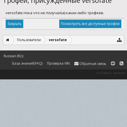
Трофеи, присуждённые versofate
versofate пока что не получал(а) каких-либо трофеев.
Посмотреть все доступные трофеи
Пользователи
versofate
Russian (RU)
База знаний(FAQ)
Проверка VIN
Обратная связь
Условия и правила