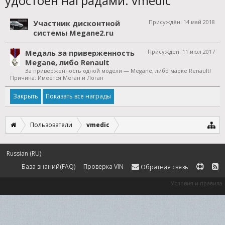
удостоен наградами: vmedic
Участник дисконтной
Присуждён:
14 май 2018
системы Megane2.ru
Медаль за приверженность
Присуждён:
11 июл 2017
Megane, либо Renault
За приверженность одной модели — Megane, либо марке Renault!
Причина: Имеется Меган и Логан
Показать все награды
Пользователи
vmedic
Russian (RU)
База знаний(FAQ)
Проверка VIN
Обратная связь
Условия и правила