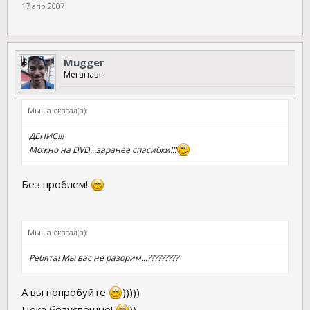
17 апр 2007
Mugger
Меганавт
Мыша сказал(а):
ДЕНИС!!!
Можно на DVD...заранее спасибки!!!
Без проблем!
Мыша сказал(а):
Ребята! Мы вас не разорим...?????????
А вы попробуйте
)))))
Пока безуспешно!
))