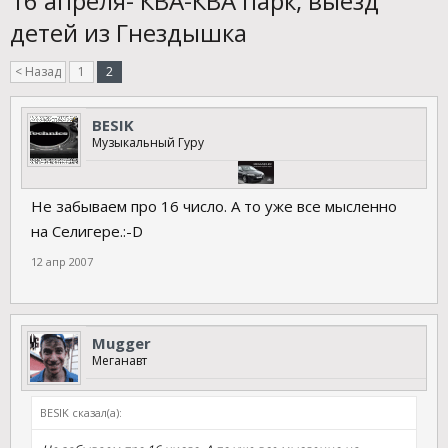
16 апреля- КВА-КВА парк, выезд
детей из Гнездышка
< Назад
1
2
BESIK
Музыкальный Гуру
Не забываем про 16 число. А то уже все мысленно
на Селигере.:-D
12 апр 2007
Mugger
Меганавт
BESIK сказал(а):