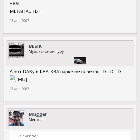
неа!
МЕГАНАВТЫ!!!!
18 апр 2007
BESIK
Музыкальный Гуру
А вот DAKу в КВА-КВА парке не повезло:-D :-D :-D
18 апр 2007
Mugger
Меганавт
BESIK сказал(а):