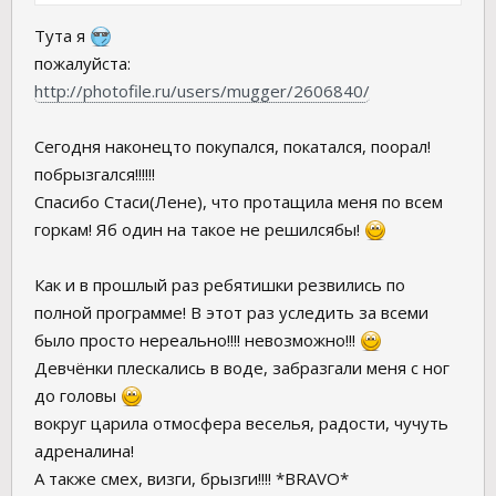
Тута я
пожалуйста:
http://photofile.ru/users/mugger/2606840/
Сегодня наконецто покупался, покатался, поорал!
побрызгался!!!!!!
Спасибо Стаси(Лене), что протащила меня по всем
горкам! Яб один на такое не решилсябы!
Как и в прошлый раз ребятишки резвились по
полной программе! В этот раз уследить за всеми
было просто нереально!!!! невозможно!!!
Девчёнки плескались в воде, забразгали меня с ног
до головы
вокруг царила отмосфера веселья, радости, чучуть
адреналина!
А также смех, визги, брызги!!!! *BRAVO*