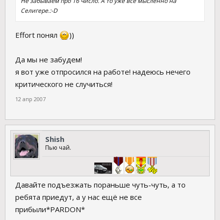
Не забываем про 16 число. А то уже все мысленно на
Селигере.:-D
Effort понял
))
Да мы не забудем!
я вот уже отпросился на работе! надеюсь нечего
критического не случиться!
12 апр 2007
Shish
Пью чай.
Давайте подъезжать пораньше чуть-чуть, а то
ребята приедут, а у нас ещё не все
прибыли*PARDON*