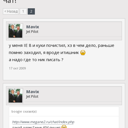
Чат!
< Назад
1
2
Mavix
Jet Pilot
у меня IE 8 и куки почистил, хз в чем дело, раньше
помню заходил, я вроде итишник
а надо где то ник писать ?
17 окт 2009
Mavix
Jet Pilot
boogie сказал(а):
http://www.megane2.ru/chat/index.php
такой адрес? мне 404 пишет