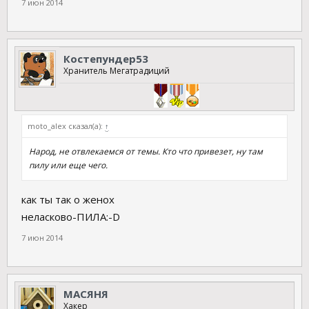
7 июн 2014
Костепундер53
Хранитель Мегатрадиций
moto_alex сказал(а):
↑
Народ, не отвлекаемся от темы. Кто что привезет, ну там
пилу или еще чего.
как ты так о женох
неласково-ПИЛА:-D
7 июн 2014
МАСЯНЯ
Хакер