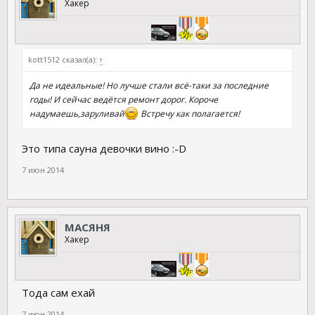
Хакер
kott1512 сказал(а):
↑
Да не идеальные! Но лучше стали всё-таки за последние
годы! И сейчас ведётся ремонт дорог. Короче
надумаешь,заруливай
Встречу как полагается!
Это типа сауна девочки вино :-D
7 июн 2014
МАСЯНЯ
Хакер
Тода сам ехай
7 июн 2014