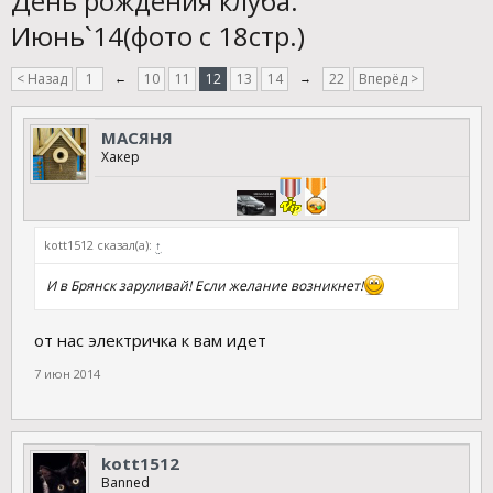
День рождения клуба.
Июнь`14(фото с 18стр.)
< Назад
1
←
10
11
12
13
14
→
22
Вперёд >
МАСЯНЯ
Хакер
kott1512 сказал(а):
↑
И в Брянск заруливай! Если желание возникнет!
от нас электричка к вам идет
7 июн 2014
kott1512
Banned