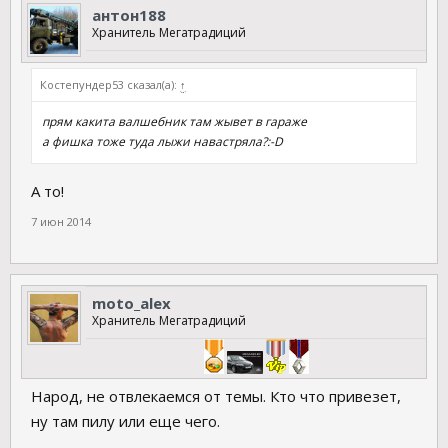
антон188
Хранитель Мегатрадиций
Костепундер53 сказал(а):
↑
прям какита валшебник там жывет в гараже
а фишка тоже туда лыжи навастряла?:-D
А то!
7 июн 2014
moto_alex
Хранитель Мегатрадиций
Народ, не отвлекаемся от темы. Кто что привезет,
ну там пилу или еще чего.