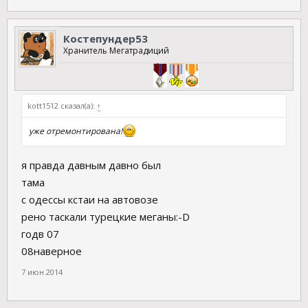
Костепундер53
Хранитель Мегатрадиций
kott1512 сказал(а):
↑
уже отремонтирована!
я правда давным давно был
тама
с одессы кстаи на автовозе
рено таскали турецкие меганы:-D
годв 07
08наверное
7 июн 2014