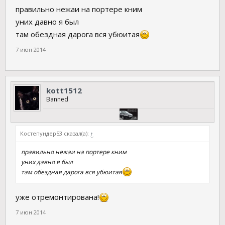
правильно нежаи на портере кним
уних давно я был
там обездная дарога вся убюитая
7 июн 2014
kott1512
Banned
Костепундер53 сказал(а):
↑
правильно нежаи на портере кним
уних давно я был
там обездная дарога вся убюитая
уже отремонтирована!
7 июн 2014