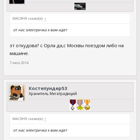
МАСЯНЯ сказал(а):
↑
от нас электричка к вам идет
эт откудова? с Орла да,с Москвы поездом либо на
машине.
7 июн 2014
Костепундер53
Хранитель Мегатрадиций
МАСЯНЯ сказал(а):
↑
от нас электричка к вам идет