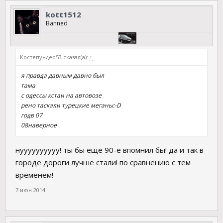
kott1512
Banned
Костепундер53 сказал(а):
↑
я правда давным давно был
тама
с одессы кстаи на автовозе
рено таскали турецкие меганы:-D
годв 07
08наверное
нуууууууууу! ты бы ещё 90-е впомнил бы! да и так в
городе дороги лучше стали! по сравнению с тем
временем!
7 июн 2014