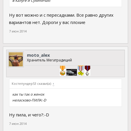
в Калуге и Сухиничах!
Ну вот можно и с пересадками. Все равно других
вариантов нет. Дороги у вас плохие
7 июн 2014
moto_alex
Хранитель Мегатрадиций
Костепундер53 сказал(а):
↑
как ты так о женох
неласково-ПИЛА:-D
Ну пила, и чего?:-D
7 июн 2014