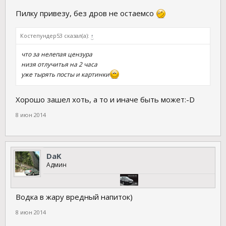
Пилку привезу, без дров не остаемсо
Костепундер53 сказал(а):
↑
что за нелепая цензура
низя отлучитья на 2 часа
уже тырять посты и картинки
Хорошо зашел хоть, а то и иначе быть может:-D
8 июн 2014
DaK
Админ
Водка в жару вредный напиток)
8 июн 2014