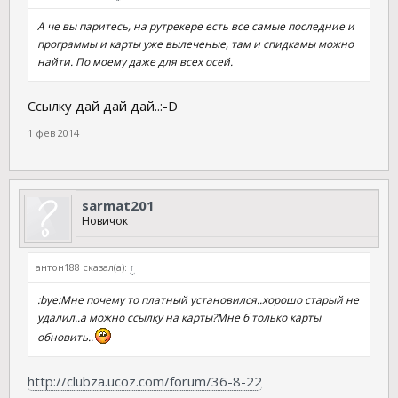
А че вы паритесь, на рутрекере есть все самые последние и
программы и карты уже вылеченые, там и спидкамы можно
найти. По моему даже для всех осей.
Ссылку дай дай дай..:-D
1 фев 2014
sarmat201
Новичок
антон188 сказал(а):
↑
:bye:Мне почему то платный установился..хорошо старый не
удалил..а можно ссылку на карты?Мне б только карты
обновить..
http://clubza.ucoz.com/forum/36-8-22