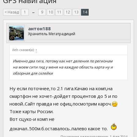
GPS навигация
< Назад
1
←
9
10
11
12
13
14
антон188
Хранитель Мегатрадиций
ileh сказал(а):
↑
Именно два гига, потому как нет деления по регионам
на моем сити гид у меня на каждую область карта ну и
обзорная для склейки
Ну если поточнее,то 2.1 гига.Качаю на комп,на
смартфон не хочет-дойдет процентов до 5 и по
новой..Сайт правда не офиц.посмотрим кароч.
Тоже карты России.
Вот сцуко-и комп не
докачал..500м.б.оставалось..палево какое то.
Последнее редактирование:
1 фев 2014