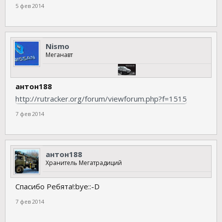
5 фев 2014
Nismo
Меганавт
антон188
http://rutracker.org/forum/viewforum.php?f=1515
7 фев 2014
антон188
Хранитель Мегатрадиций
Спасибо Ребята!:bye::-D
7 фев 2014