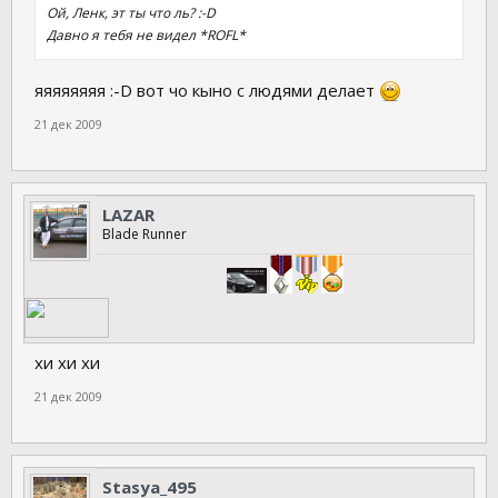
Ой, Ленк, эт ты что ль? :-D
Давно я тебя не видел *ROFL*
яяяяяяяя :-D вот чо кыно с людями делает
21 дек 2009
LAZAR
Blade Runner
хи хи хи
21 дек 2009
Stasya_495