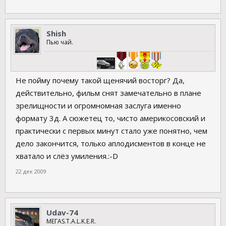
Shish
Пью чай.
Не пойму почему такой щенячий восторг? Да,
действительно, фильм снят замечательно в плане
зрелищности и огромномная заслуга именно
формату 3д. А сюжетец то, чисто америкосовский и
практически с первых минут стало уже понятно, чем
дело закончится, только аплодисментов в конце не
хватало и слёз умиления.:-D
22 дек 2009
Udav-74
МЕГАS.T.A.L.K.E.R.