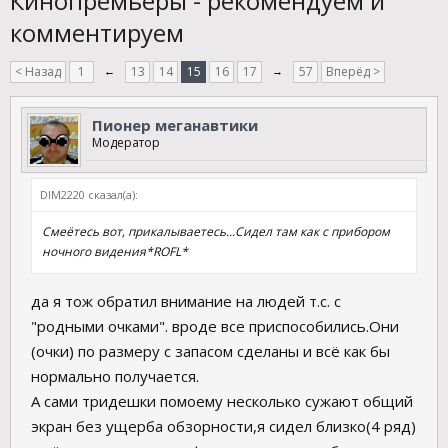
Кинопремьеры - рекомендуем и
комментируем
< Назад
1
←
13
14
15
16
17
→
57
Вперёд >
Пионер меганавтики
Модератор
DIM2220 сказал(а):
Смеётесь вот, прикалываетесь...Сидел там как с прибором
ночного видения*ROFL*
да я тож обратил внимание на людей т.с. с
"родными очками". вроде все приспособились.Они
(очки) по размеру с запасом сделаны и всё как бы
нормально получается.
А сами тридешки помоему несколько сужают общий
экран без ущерба обзорности,я сидел близко(4 ряд)