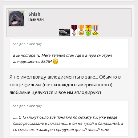
Shish
Пью чай.
coolgod сказал(а):
в киностаре тц Мега тёплый стан где я вчера смотрел
аплодисменты БЫЛИ
Я не имел ввиду аплодисменты в зале... Обычно в
конце фильма (почти каждого американского)
любимые целуются и все им аплодируют.
coolgod сказал(а):
..... С 1х минут было всё понятно по сюжету т.к. уже везде
было рассказано и показано... и он не тупой и банальный, а
со смыслом. + камерон придумал целый новый мир!