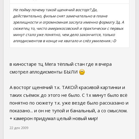
Не пойму почему такой щенячий восторг? Да,
действительно, фильм снят замечательно в плане
зрелищности и огромномная заслуга именно формату 3д. А
сюжетец то, чисто америкосовский и практически с первых
минут стало уже понятно, чем дело закончится, только
аплодисментов в конце не хватало и слёз умиления.:-D
в киностаре тц Мега тёплый стан где я вчера
смотрел аплодисменты БЫЛИ
А восторг щенячий т.к. ТАКОЙ красивой картинки и
таких съёмок до этого не было. С 1х минут было всё
понятно по сюжету т.к. уже везде было рассказано и
показано... и он не тупой и банальный, а со смыслом.
+ камерон придумал целый новый мир!
22 дек 2009