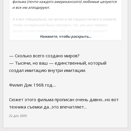
фильма (почти каждого американского) любимые целуются
и все им аплодируют.
А я вот специально, не читал и не слушал ничего о сюжете,
чтобы интересней было смотреть. Но, как уже говорил
ранее, ничего нового для себя не открыл, всё заранее
Нажмите, чтобы раскрыть...
известно и ожидаемо... Хотя съёмки, в этом формате,
действительно замечательные.
— Сколько всего создано миров?
— Тысячи, но ваш — единственный, который
создал имитацию внутри имитации.
Филип Дик 1968 год....
Сюжет этого фильма прописан очень давно...но вот
техника съемки да...это впечатляет...
22 дек 2009