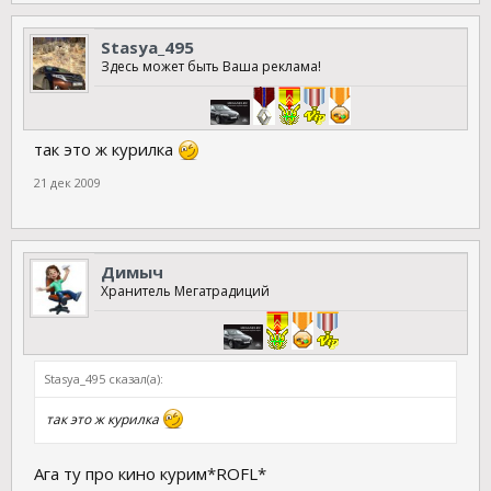
Stasya_495
Здесь может быть Ваша реклама!
так это ж курилка
21 дек 2009
Димыч
Хранитель Мегатрадиций
Stasya_495 сказал(а):
так это ж курилка
Ага ту про кино курим*ROFL*