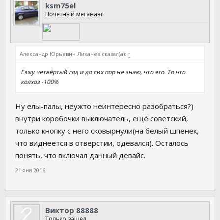
ksm75el
Почетный меганавт
Александр Юрьевич Лихачев сказал(а):
↑
Езжу четвёртый год и до сих пор не знаю, что это. То что
колхоз -100%
Ну елы-палы, неужто неинтересно разобраться?)
внутри коробочки выключатель, ещё советский,
только кнопку с него сковырнули(на белый шпенек,
что виднеется в отверстии, одевался). Осталось
понять, что включал данный девайс.
21 янв 2016
Виктор 88888
Только зашел