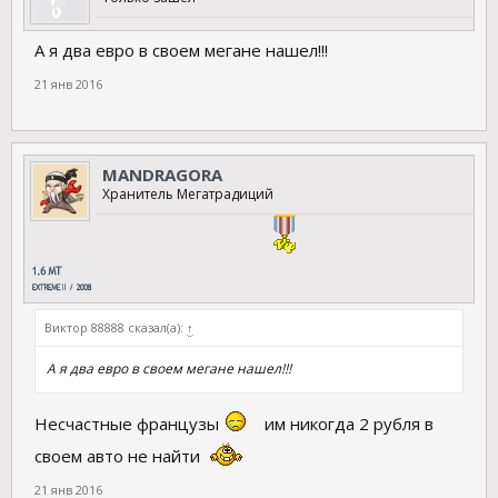
А я два евро в своем мегане нашел!!!
21 янв 2016
MANDRAGORA
Хранитель Мегатрадиций
Виктор 88888 сказал(а):
↑
А я два евро в своем мегане нашел!!!
Несчастные французы
им никогда 2 рубля в
своем авто не найти
21 янв 2016