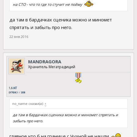
на СТО - что то где то стучит не пойму
да там в бардачках сценика можно и миномет
спрятать и забыть про него.
22 янв 2016
MANDRAGORA
Хранитель Мегатрадиций
no_name сказал(а):
↑
да там в бардачках сценика можно и миномет спрятать и
забыть про него.
главное что б на границе с Чухной не нашли