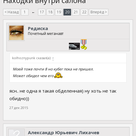
Находки внутри салона
< Назад
1
←
17
18
19
20
21
22
Вперёд >
Редиска
Почетный меганавт
kolhoznypunk сказал(а):
↑
Моей тоже почти 8 но кубег пока не пришел.
Может обидел чем его
ясн.. не одна я такая обделенная) ну хоть не так
обидно))
27 дек 2015
Александр Юрьевич Лихачев