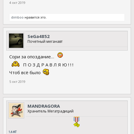
4 окт 2019
dimboo
нравится это.
SeGa4852
Почетный меганавт
Сори за опоздание…
П О З Д Р А В Л Я Ю ! ! !
Чтоб всё было
5 окт 2019
MANDRAGORA
Хранитель Мегатрадиций