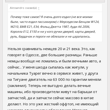
Alessandro сказал(а):
↑
Почему тоже самое? Я очень долго ездил (не все моими
были, часто ездил пассажиром) с Мерседесом-Бенцом W124,
W210, БМВ Е21, Е34, Фольц Джетта 1987, Ауди А6 2006,
Королла Е12, Е150 и ни у кого ручки дверей, карты дверей,
руль, бардачок и пороги не облезали и не царапались.
Нельзя сравнивать немцев 20 и 21 века. Это, как
говорят в Одессе, две большие разницы. Раньше
немцы вообще не ломались и были вечными авто, а
сейчас... У меня шкода сыпалась как жигули, у
начальника Туарег вечно в сервисе живет, у друга
на Тигуане двигатель на 63 000 по гарантии меняли
(заклинил). Теперь не выгодно делать вечные
машины, ибо производители живут на барыши от
запчастей, да и запчасти сейчас массово в китае
делают. Но это уже жесткий оффтоп, не имеющий