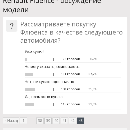
Renault Fluence - обсуждение
модели
?
Рассматриваете покупку
Флюенса в качестве следующего
автомобиля?
Уже купил!
25 голосов
6,7%
Не могу сказать, сомневаюсь.
101 голосов
27,2%
Нет, не куплю однозначно
130 голосов
35,0%
Да, возможно куплю
115 голосов
31,0%
< Назад
1
←
38
39
40
41
42
43