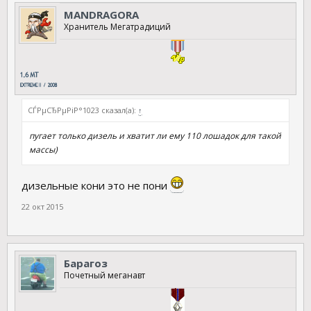
MANDRAGORA
Хранитель Мегатрадиций
СЃРµСЂРµРіР°1023 сказал(а):
↑
пугает только дизель и хватит ли ему 110 лошадок для такой
массы)
дизельные кони это не пони
22 окт 2015
Барагоз
Почетный меганавт