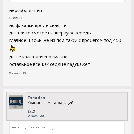
неособо я спец
в акпп
но флюшки вроде хвалять
дак начто смотреть впервуюочередь
главное штобы не из под такси с пробегом под 450
да не калашмачена сильно
остальное все-как сердце падскажет
8 сен 2019
Escadra
Хранитель Мегатрадиций
АлександрГео сказал(а):
↑