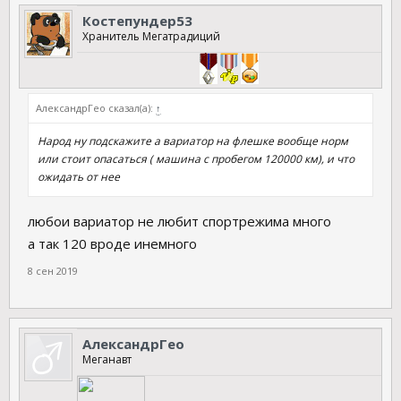
Костепундер53
Хранитель Мегатрадиций
АлександрГео сказал(а):
↑
Народ ну подскажите а вариатор на флешке вообще норм
или стоит опасаться ( машина с пробегом 120000 км), и что
ожидать от нее
любои вариатор не любит спортрежима много
а так 120 вроде инемного
8 сен 2019
АлександрГео
Меганавт