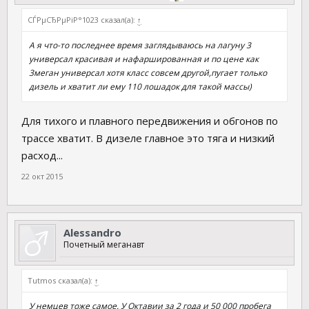
СЃРµСЂРµРіР°1023 сказал(а):
↑
А я что-то последнее время заглядываюсь на лагуну 3
универсал красивая и нафаршированная и по цене как
3меган универсал хотя класс совсем другой,пугает только
дизель и хватит ли ему 110 лошадок для такой массы)
Для тихого и плавного передвижения и обгонов по
трассе хватит. В дизеле главное это тяга и низкий
расход...
22 окт 2015
Alessandro
Почетный меганавт
Tutmos сказал(а):
↑
У немцев тоже самое. У Октавии за 2 года и 50 000 пробега