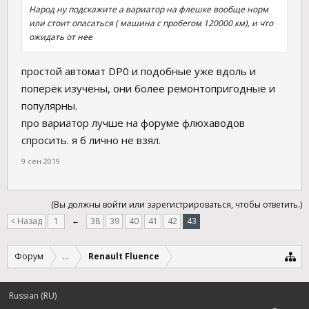
Народ ну подскажите а вариатор на флешке вообще норм
или стоит опасаться ( машина с пробегом 120000 км), и что
ожидать от нее
простой автомат DP0 и подобные уже вдоль и
поперёк изучены, они более ремонтопригодные и
популярны.
про вариатор лучше на форуме флюхаводов
спросить. я б лично не взял.
9 сен 2019
(Вы должны войти или зарегистрироваться, чтобы ответить.)
< Назад
1
←
38
39
40
41
42
43
Форум
...
Renault Fluence
Russian (RU)