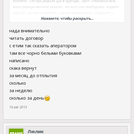
коллеги - сестра родная ща в хургаде.. грит- спокойно все..
иностранцы многие уехали.. но зато им свободнее.. кормят
вкусно.. ночью стреляют, а днем нормально.. отдыхает с
Нажмите, чтобы раскрыть...
детьми и мысль прервать отдых - не возникала... обидно,
конечно.. ведь если бы ей вернули деньги - она бы уехала.. а
нада внимательно
так.. а так мы не застрахованы((
читать договор
с етим так сказать аператором
там все чорно белыми буковками
написано
скака вернут
за месяц до отплытия
сколько
за неделю
сколько за день
16 авг 2013
Люлик