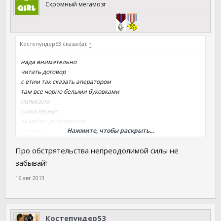
Скромный мегамозг
Костепундер53 сказал(а):
↑
нада внимательно
читать договор
с етим так сказать аператором
там все чорно белыми буковками
написано
скака вернут
за месяц до отплытия
Нажмите, чтобы раскрыть...
сколько
за неделю
Про обстрятельства непреодолимой силы не
сколько за день
забывай!
16 авг 2013
Костепундер53