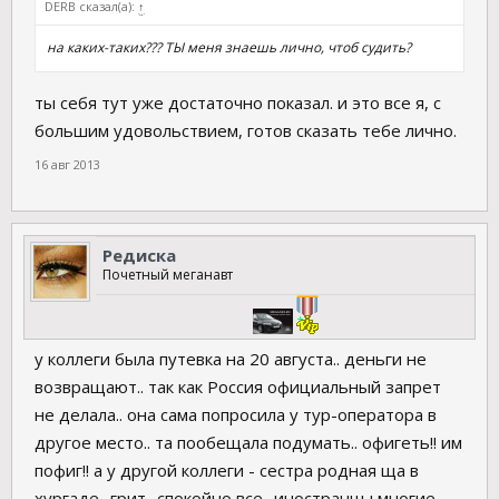
DERB сказал(а):
↑
на каких-таких??? ТЫ меня знаешь лично, чтоб судить?
ты себя тут уже достаточно показал. и это все я, с
большим удовольствием, готов сказать тебе лично.
16 авг 2013
Редиска
Почетный меганавт
у коллеги была путевка на 20 августа.. деньги не
возвращают.. так как Россия официальный запрет
не делала.. она сама попросила у тур-оператора в
другое место.. та пообещала подумать.. офигеть!! им
пофиг!! а у другой коллеги - сестра родная ща в
хургаде.. грит- спокойно все.. иностранцы многие