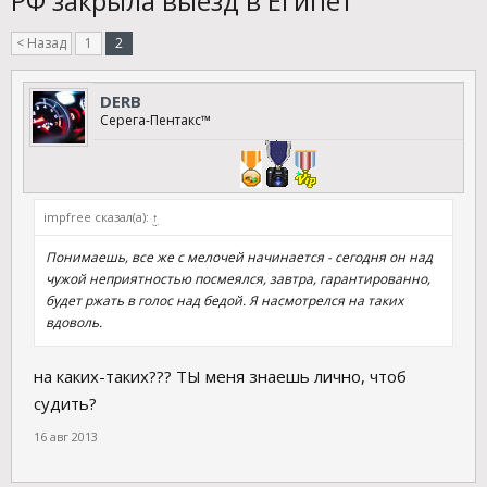
РФ закрыла выезд в Египет
< Назад
1
2
DERB
Серега-Пентакс™
impfree сказал(а):
↑
Понимаешь, все же с мелочей начинается - сегодня он над
чужой неприятностью посмеялся, завтра, гарантированно,
будет ржать в голос над бедой. Я насмотрелся на таких
вдоволь.
на каких-таких??? ТЫ меня знаешь лично, чтоб
судить?
16 авг 2013