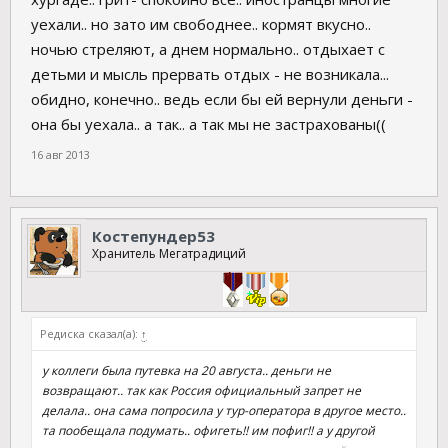
уехали.. но зато им свободнее.. кормят вкусно..
ночью стреляют, а днем нормально.. отдыхает с
детьми и мысль прервать отдых - не возникала...
обидно, конечно.. ведь если бы ей вернули деньги -
она бы уехала.. а так.. а так мы не застрахованы((
16 авг 2013
Костепундер53
Хранитель Мегатрадиций
Редиска сказал(а):
↑
у коллеги была путевка на 20 августа.. деньги не
возвращают.. так как Россия официальный запрет не
делала.. она сама попросила у тур-оператора в другое место..
та пообещала подумать.. офигеть!! им пофиг!! а у другой