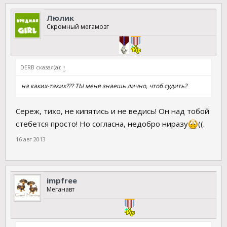
Люлик
Скромный мегамозг
DERB сказал(а):
↑
на каких-таких??? ТЫ меня знаешь лично, чтоб судить?
Сереж, тихо, не кипятись и не ведись! Он над тобой
стебется просто! Но согласна, недобро ниразу
((.
16 авг 2013
impfree
Меганавт