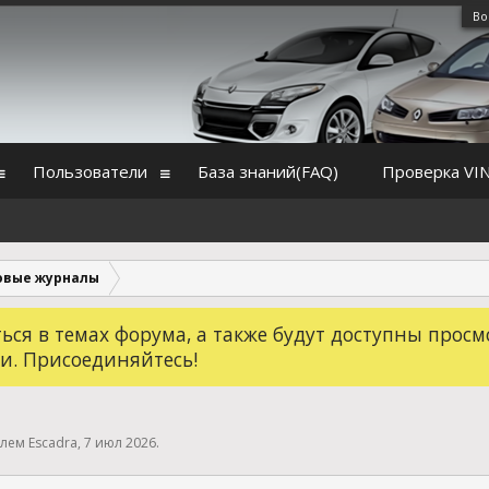
Во
Пользователи
База знаний(FAQ)
Проверка VI
овые журналы
ся в темах форума, а также будут доступны просм
и. Присоединяйтесь!
елем
Escadra
,
7 июл 2026
.