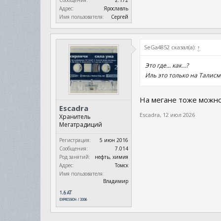
Сообщения:
2.172
Адрес:
Ярославль
Имя пользователя:
Сергей
SeGa4852 сказал(а):
↑
Это где... как...?
Иль это только на Талис
На мегане тоже можно
Escadra
Escadra
,
12 июл 2026
Хранитель
Мегатрадиций
Регистрация:
5 июн 2016
Сообщения:
7.014
Род занятий:
нефть, химия
Адрес:
Томск
Имя пользователя:
Владимир