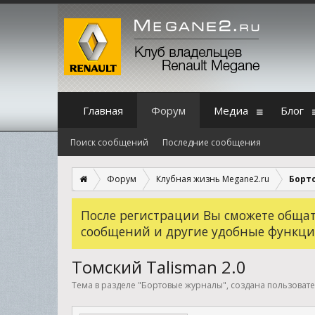
Главная
Форум
Медиа
Блог
Поиск сообщений
Последние сообщения
Форум
Клубная жизнь Megane2.ru
Борт
После регистрации Вы сможете общать
сообщений и другие удобные функци
Томский Talisman 2.0
Тема в разделе "
Бортовые журналы
", создана пользоват