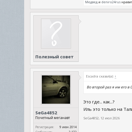
Медвед
и
deniro24rus
нравит
Полезный совет
Escadra сказал(а):
↑
Во второй раз я им его в
Это где... как...?
Иль это только на Та
SeGa4852
Почетный меганавт
SeGa4852
,
12 июл 2026
Регистрация:
9 июн 2014