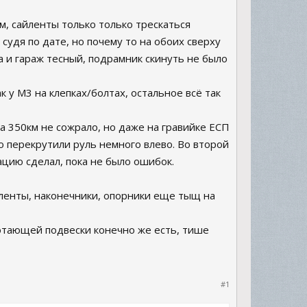
м, сайленты только только трескаться
судя по дате, но почему то на обоих сверху
а и гараж тесный, подрамник скинуть не было
 у М3 на клепках/болтах, остальное всё так
за 350км не сожрало, но даже на гравийке ЕСП
о перекрутили руль немного влево. Во второй
тацию сделал, пока не было ошибок.
ленты, наконечники, опорники еще тыщ на
ботающей подвески конечно же есть, тише
#1