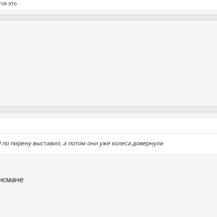
ся это.
 0 по пирену выставил, а потом они уже колеса довернули
лисмане