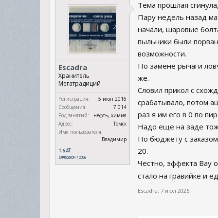
Тема прошлая сгинула,
Пару недель назад мах
начали, шаровые болта
пыльники были порваны
возможности.
По замене рычаги ловч
Escadra
Хранитель
же.
Мегатрадиций
Словил прикол с схожд
Регистрация:
5 июн 2016
срабатывало, потом а
Сообщения:
7.014
раз я им его в 0 по п
Род занятий:
нефть, химия
Адрес:
Томск
Надо еще на заде тож
Имя пользователя:
По бюджету с заказом
Владимир
20.
Честно, эффекта Вау 
стало на гравийке и 
Escadra
,
7 июл 2026