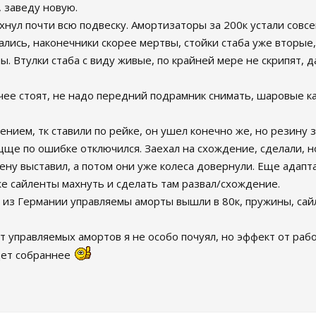
 заведу новую.
нул почти всю подвеску. Амортизаторы за 200к устали совсе
лись, наконечники скорее мертвы, стойки стаба уже вторые, 
. Втулки стаба с виду живые, по крайней мере не скрипят, д
ее стоят, не надо передний подрамник снимать, шаровые как
ением, тк ставили по рейке, он ушел конечно же, но резину 
щще по ошибке отключился. Заехал на схождение, сделали, н
ирену выставил, а потом они уже колеса довернули. Еще адап
е сайленты махнуть и сделать там развал/схождение.
 из Германии управляемы аморты вышли в 80к, пружины, сай
от управляемых амортов я не особо почуял, но эффект от ра
едет собраннее