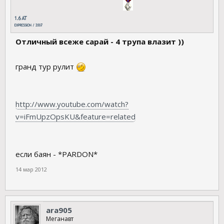
Отличный всеже сарай - 4 трупа влазит ))
гранд тур рулит
http://www.youtube.com/watch?
v=iFmUpzOpsKU&feature=related
если баян - *PARDON*
14 мар 2012
ara905
Меганавт