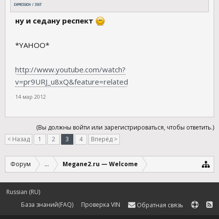
ну и седану респект
*YAHOO*
http://www.youtube.com/watch?
v=pr9URJ_u8xQ&feature=related
14 мар 2012
(Вы должны войти или зарегистрироваться, чтобы ответить.)
< Назад
1
2
3
4
Вперёд >
Форум
...
Megane2.ru — Welcome
Russian (RU)
База знаний(FAQ)
Проверка VIN
Обратная связь