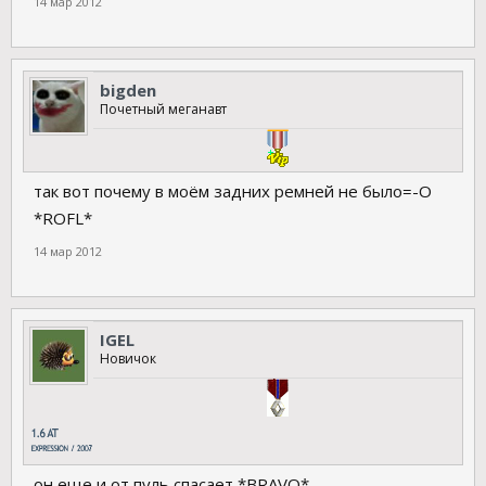
14 мар 2012
bigden
Почетный меганавт
так вот почему в моём задних ремней не было=-O
*ROFL*
14 мар 2012
IGEL
Новичок
он еще и от пуль спасает *BRAVO*