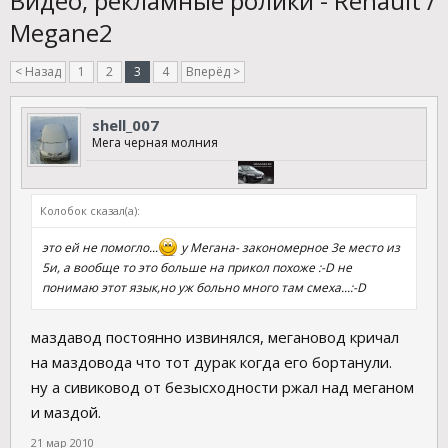
Видео, рекламные ролики - Renault /
Megane2
< Назад
1
2
3
4
Вперёд >
shell_007
Мега черная молния
Колобок сказал(а):
это ей не помогло...
у Мегана- закономерное 3е место из
5и, а вообще то это больше на прикол похоже :-D не
понимаю этот язык,но уж больно много там смеха...:-D
маздавод постоянно извинялся, мегановод кричал
на маздовода что тот дурак когда его бортанули.
ну а сивиковод от безысходности ржал над меганом
и маздой.
21 мар 2010