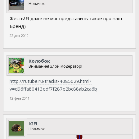
Новичок
Жесть! Я даже не мог представить такое про наш
Бренд)
22 дек 2010
Колобок
Внимание! Злой модератор!
http://rutube.ru/tracks/4085029.html?
v=d96ffa80413edf7f287e2bc88ab2ca6b
12 фев 2011
IGEL
Новичок