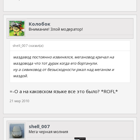
Колобок
Внимание! Злой модератор!
shell_007 сказал(а):
маздавод постоянно извинялся, мегановод кричал на
маздовода что тот дурак когда его бортанули.
ну а сивиковод от безысходности ржал над меганом и
маздой.
=-O а на каковском языке все это было? *ROFL*
21 мар 2010
shell_007
Мега черная молния