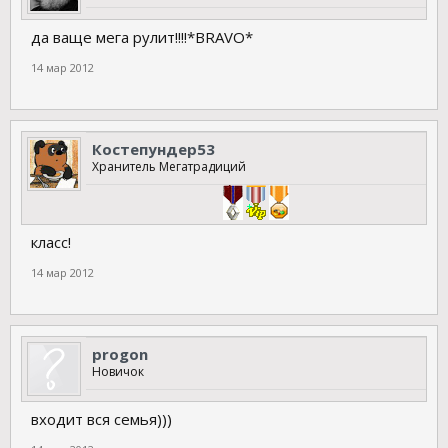
да ваще мега рулит!!!!*BRAVO*
14 мар 2012
Костепундер53
Хранитель Мегатрадиций
класс!
14 мар 2012
progon
Новичок
входит вся семья)))