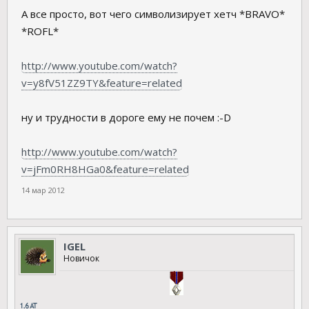
А все просто, вот чего символизирует хетч *BRAVO*
*ROFL*
http://www.youtube.com/watch?
v=y8fV51ZZ9TY&feature=related
ну и трудности в дороге ему не почем :-D
http://www.youtube.com/watch?
v=jFm0RH8HGa0&feature=related
14 мар 2012
IGEL
Новичок