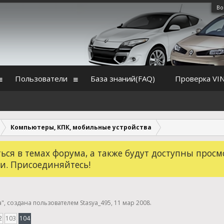
Во
Пользователи
База знаний(FAQ)
Проверка VI
Компьютеры, КПК, мобильные устройства
ся в темах форума, а также будут доступны просм
и. Присоединяйтесь!
а
", создана пользователем
Stasya_495
,
11 мар 2008
.
2
103
104