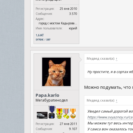
Регистрация:
25 янв 2010
Сообщения:
3.570
Адрес:
город с мостом Кадырова...
Имя пользователя:
юрий
Медвед сказал(а):
↑
Ну простите, я в сортах 
Можно подумать, что 
Papa.karlo
Мегабуратинодел
Медвед сказал(а):
↑
Увидел самый дорогой вот
https://www.svyaznoy.ru/c
Мы можем тут весь интер
Регистрация:
27 янв 2011
У самса вон оказалось то
Сообщения:
9.107