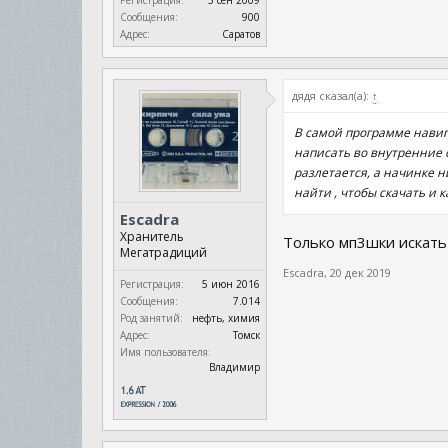
Регистрация:
3 сен 2009
Сообщения:
900
Адрес:
Саратов
дядя сказал(а):
↑
В самой программе навиг
написать во внутренние о
разлетается, а начинке н
найти , чтобы скачать и к
Escadra
Хранитель
Только мп3шки искать 
Мегатрадиций
Escadra
,
20 дек 2019
Регистрация:
5 июн 2016
Сообщения:
7.014
Род занятий:
нефть, химия
Адрес:
Томск
Имя пользователя:
Владимир