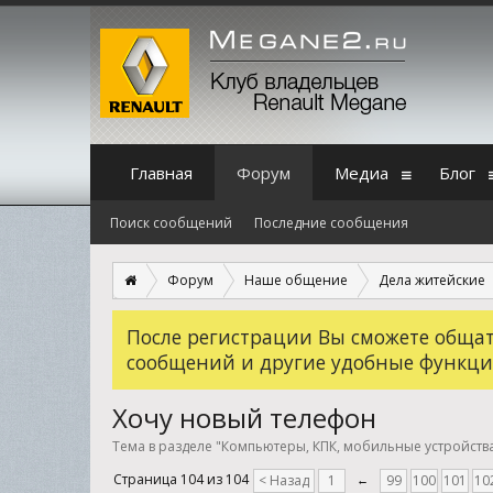
Главная
Форум
Медиа
Блог
Поиск сообщений
Последние сообщения
Форум
Наше общение
Дела житейские
После регистрации Вы сможете общать
сообщений и другие удобные функци
Хочу новый телефон
Тема в разделе "
Компьютеры, КПК, мобильные устройств
Страница 104 из 104
< Назад
1
←
99
100
101
10