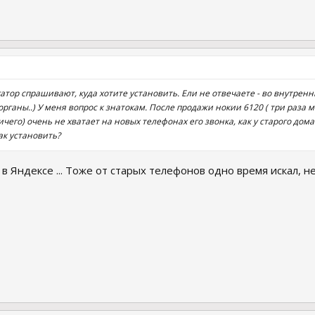
атор спрашивают, куда хотите установить. Ели не отвечаете - во внутрен
рганы..) У меня вопрос к знатокам. После продажи нокии 6120 ( три раза м
ичего) очень не хватает на новых телефонах его звонка, как у старого дом
ак установить?
в Яндексе ... Тоже от старых телефонов одно время искал, н