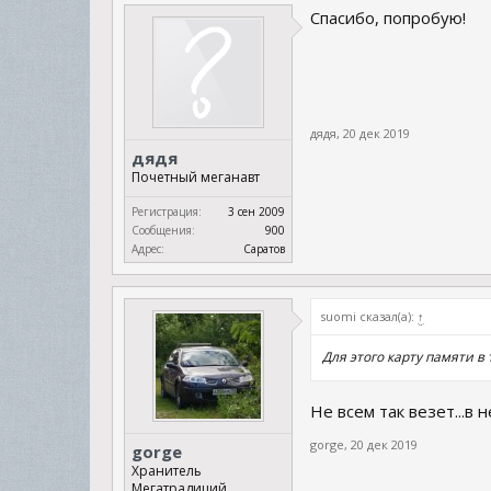
Спасибо, попробую!
дядя
,
20 дек 2019
дядя
Почетный меганавт
Регистрация:
3 сен 2009
Сообщения:
900
Адрес:
Саратов
suomi сказал(а):
↑
Для этого карту памяти в
Не всем так везет...в 
gorge
,
20 дек 2019
gorge
Хранитель
Мегатрадиций