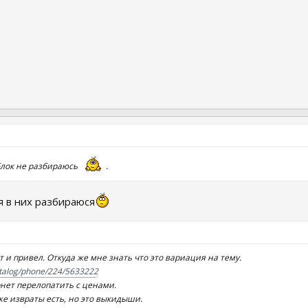
яблок не разбираюсь
.
я в них разбираюся
 и привел. Откуда же мне знать что это вариация на тему.
atalog/phone/224/5633222
нет перелопатить с ценами.
же извраты есть, но это выкидыши.