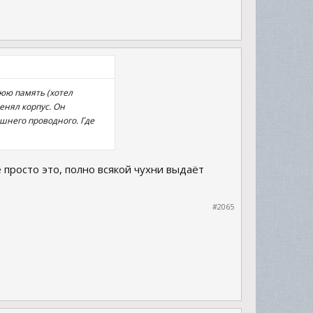
нюю память (хотел
енял корпус. Он
ашнего проводного. Где
е просто это, полно всякой чухни выдаёт
#2065