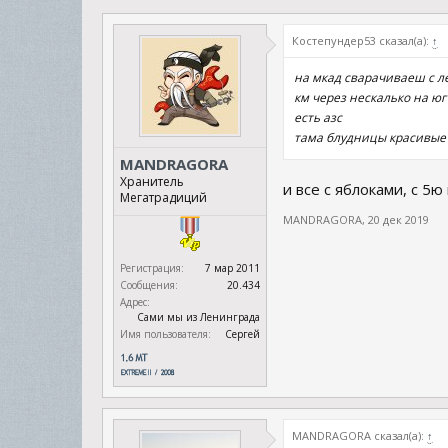
Костепундер53 сказал(а):
↑
на мкад сварачиваеш с л
км через нескалько на юг
есть азс
тама блудницы красивые 
MANDRAGORA
Хранитель
и все с яблоками, с 5
Мегатрадиций
MANDRAGORA
,
20 дек 2019
Регистрация:
7 мар 2011
Сообщения:
20.434
Адрес:
Сами мы из Ленинграда
Имя пользователя:
Сергей
MANDRAGORA сказал(а):
↑