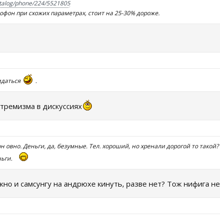
atalog/phone/224/5521805
офон при схожих параметрах, стоит на 25-30% дороже.
идаться
.
стремизма в дискуссиях
он овно. Деньги, да, безумные. Тел. хороший, но хренали дорогой то такой?
ньги.
жно и самсунгу на андрюхе кинуть, разве нет? Тож нифига 