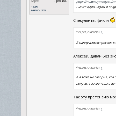
Адрес:
Ярославль
https://www.svyaznoy.ru/c
Смысл один. Ифон и ведр
Спекулянты, фикли
Медвед сказал(а):
↑
Я начну алиэкспрессом к
Алексей, давай без эк
Медвед сказал(а):
↑
А я тоже не говорил, что 
получить за меньшие де
Так эту претензию мо
Медвед сказал(а):
↑