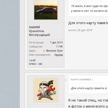
16 мало, я вон судя по п
у меня и нет то ничего о
Для этого карту памят
suomi
suomi
,
20 дек 2019
Хранитель
Мегатрадиций
Регистрация:
7 дек 2013
Сообщения:
7.749
Адрес:
г. Великие Луки
Имя пользователя:
Эдуард
suomi сказал(а):
↑
Для этого карту памяти в
Я не такой спец, но го
А фоток у меня всего ш