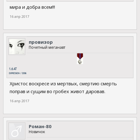
мира и добра всем!!!
16 апр 2017
провизор
Почетный меганавт
Христос воскресе из мертвых, смертию смерть
поправ и сущим во гробех живот даровав.
16 апр 2017
Роман-80
Новичок