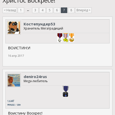
Христос воскресе!
< Назад
1
←
3
4
5
6
7
8
Вперёд >
Костепундер53
Хранитель Мегатрадиций
ВОИСТИНУ!
16 апр 2017
deniro24rus
Mega-любитель
Воистину Воскрес!