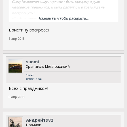
Сыну Человеческому надлежит быть предану в руки
человеков грешников, и быть распяту, и в третий день
воскреснуть."
Нажмите, чтобы раскрыть...
(Св. Евангелие от Луки 24:5-7)
Воистину воскресе!
8 апр 2018
suomi
Хранитель Мегатрадиций
Всех с праздником!
8 апр 2018
Андрей1982
Новичок