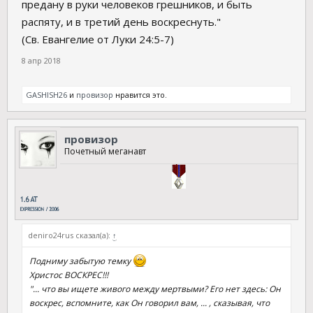
предану в руки человеков грешников, и быть
распяту, и в третий день воскреснуть."
(Св. Евангелие от Луки 24:5-7)
8 апр 2018
GASHISH26
и
провизор
нравится это.
провизор
Почетный меганавт
deniro24rus сказал(а):
↑
Подниму забытую темку
Христос ВОСКРЕС!!!
"... что вы ищете живого между мертвыми? Его нет здесь: Он
воскрес, вспомните, как Он говорил вам, ... , сказывая, что