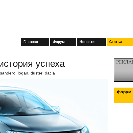
Главная
Форум
Новости
Статьи
 история успеха
sandero
,
logan
,
duster
,
dacia
форум