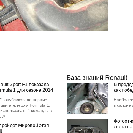
База знаний Renault
ult Sport F1 показала
В предд
rmula 1 для сезона 2014
как поб
 F1 опубликовала первые
Наиболее
 двигателя для Formula 1,
в салоне
 использовать 4 команды в
года.
Фотоотч
пройдет Мировой этап
света на
t