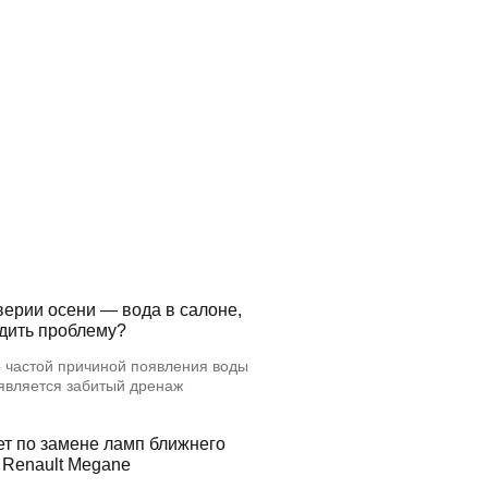
верии осени — вода в салоне,
едить проблему?
 частой причиной появления воды
 является забитый дренаж
ет по замене ламп ближнего
 Renault Megane