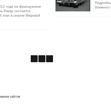
Подробны
012 года на французском
ближнего 
ь Рикар состоится
 этап в сезоне Мировой
.
ования сайтом