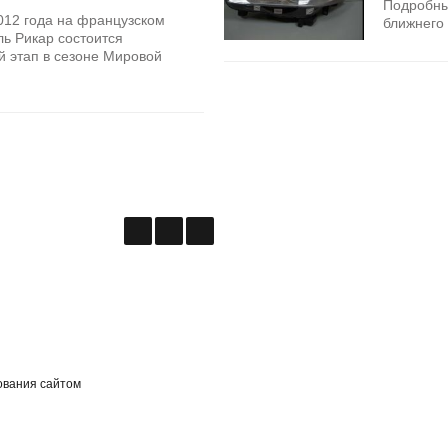
Подробны
012 года на французском
ближнего 
ь Рикар состоится
 этап в сезоне Мировой
.
ования сайтом