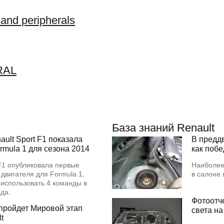
 and peripherals
RAL
База знаний Renault
ult Sport F1 показала
В предд
rmula 1 для сезона 2014
как поб
 F1 опубликовала первые
Наиболее
 двигателя для Formula 1,
в салоне
 использовать 4 команды в
года.
Фотоотч
пройдет Мировой этап
света на
t