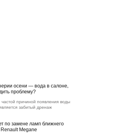
верии осени — вода в салоне,
едить проблему?
 частой причиной появления воды
 является забитый дренаж
ет по замене ламп ближнего
 Renault Megane