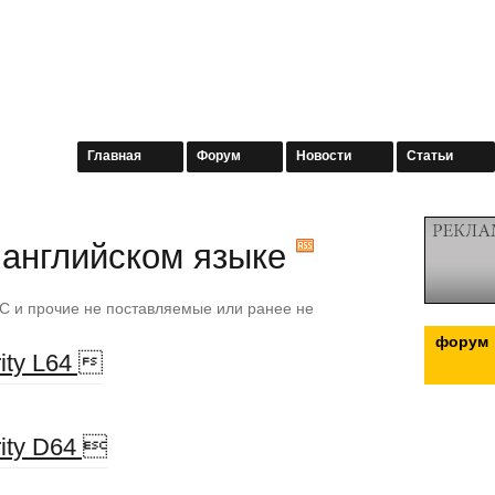
Главная
Форум
Новости
Статьи
 английском языке
С и прочие не поставляемые или ранее не
форум
rity L64 
rity D64 