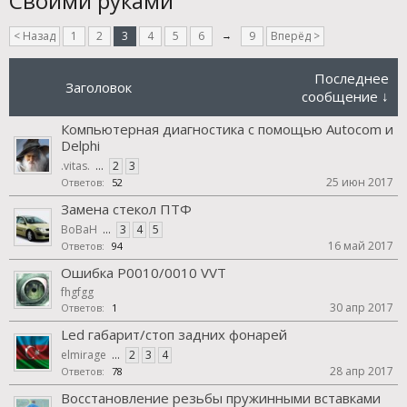
Своими руками
< Назад
1
2
3
4
5
6
→
9
Вперёд >
Последнее
Заголовок
сообщение ↓
Компьютерная диагностика с помощью Autocom и
Delphi
.vitas.
...
2
3
25 июн 2017
Ответов:
52
Замена стекол ПТФ
BoBaH
...
3
4
5
16 май 2017
Ответов:
94
Ошибка P0010/0010 VVT
fhgfgg
30 апр 2017
Ответов:
1
Led габарит/стоп задних фонарей
elmirage
...
2
3
4
28 апр 2017
Ответов:
78
Восстановление резьбы пружинными вставками