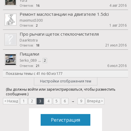
Yura
4 авг 2016
Ответов:
16
Ремонт маслостанции на двигателе 1.5dci
maximus5300
1 авг 2016
Ответов:
2
Про рычаги щеток стеклоочистителя
Daarktotra
21 июл 2016
Ответов:
18
Пищалки
Serko_089
...
2
6 июл 2016
Ответов:
21
Показаны темы с 41 по 60 из 177
Настройки отображения тем
(Вы должны войти или зарегистрироваться, чтобы разместить
сообщение.)
< Назад
1
2
3
4
5
6
→
9
Вперёд >
Регистрация