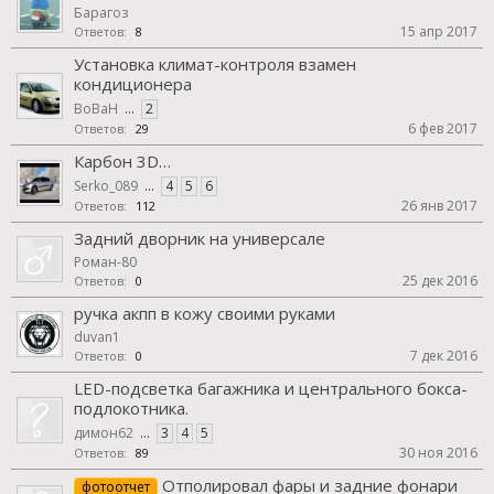
Барагоз
15 апр 2017
Ответов:
8
Установка климат-контроля взамен
кондиционера
BoBaH
...
2
6 фев 2017
Ответов:
29
Карбон 3D…
Serko_089
...
4
5
6
26 янв 2017
Ответов:
112
Задний дворник на универсале
Роман-80
25 дек 2016
Ответов:
0
ручка акпп в кожу своими руками
duvan1
7 дек 2016
Ответов:
0
LED-подсветка багажника и центрального бокса-
подлокотника.
димон62
...
3
4
5
30 ноя 2016
Ответов:
89
Отполировал фары и задние фонари
фотоотчет