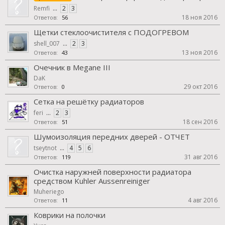
Remfi
...
2
3
18 ноя 2016
Ответов:
56
Щетки стеклоочистителя с ПОДОГРЕВОМ
shell_007
...
2
3
13 ноя 2016
Ответов:
43
Очечник в Megane III
DaK
29 окт 2016
Ответов:
0
Сетка на решётку радиаторов
feri
...
2
3
18 сен 2016
Ответов:
51
Шумоизоляция передних дверей - ОТЧЕТ
tseytnot
...
4
5
6
31 авг 2016
Ответов:
119
Очистка наружней поверхности радиатора
средством Kuhler Aussenreiniger
Muheriego
4 авг 2016
Ответов:
11
Коврики на полочки