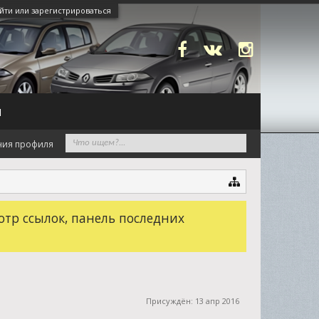
йти или зарегистрироваться
N
ния профиля
отр ссылок, панель последних
Присуждён:
13 апр 2016