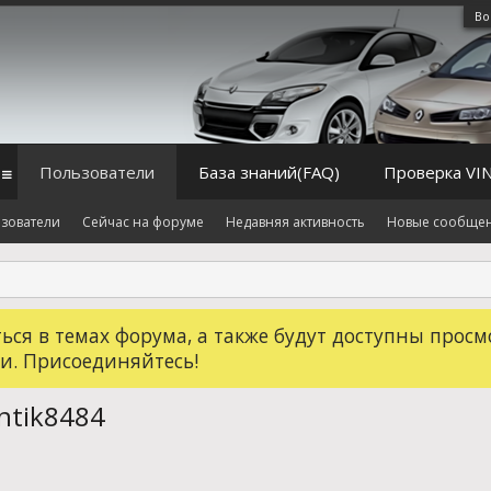
Во
Пользователи
База знаний(FAQ)
Проверка VI
зователи
Сейчас на форуме
Недавняя активность
Новые сообще
ся в темах форума, а также будут доступны просм
и. Присоединяйтесь!
ntik8484