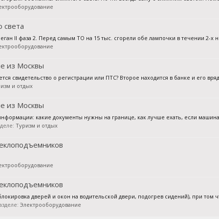
ектрооборудование
о света
ан II фаза 2. Перед самым ТО на 15 тыс. сгорели обе лампочки в течении 2-х не
ектрооборудование
е из Москвы
тся свидетельство о регистрации или ПТС? Второе находится в банке и его вряд 
изм и отдых
е из Москвы
формации: какие документы нужны на границе, как лучше ехать, если машина к
азделе:
Туризм и отдых
теклоподъемников
ектрооборудование
теклоподъемников
блокировка дверей и окон на водительской двери, подогрев сидений), при том ч
разделе:
Электрооборудование