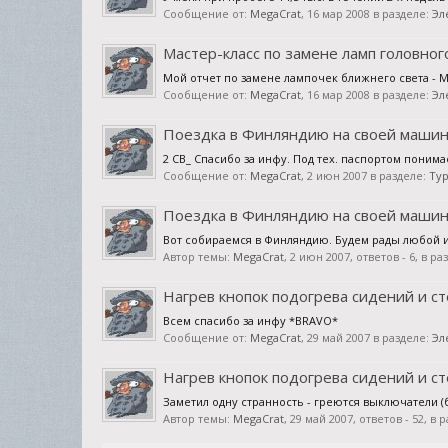
Сообщение от:
MegaCrat
,
16 мар 2008
в разделе:
Эл
Мастер-класс по замене ламп головног
Мой отчет по замене лампочек ближнего света - Мег
Сообщение от:
MegaCrat
,
16 мар 2008
в разделе:
Эл
Поездка в Финляндию на своей машин
2 CB_ Спасибо за инфу. Под тех. паспортом понимае
Сообщение от:
MegaCrat
,
2 июн 2007
в разделе:
Тур
Поездка в Финляндию на своей машин
Вот собираемся в Финляндию. Будем рады любой ин
Автор темы:
MegaCrat
,
2 июн 2007
, ответов - 6, в р
Нагрев кнопок подогрева сидений и с
Всем спасибо за инфу *BRAVO*
Сообщение от:
MegaCrat
,
29 май 2007
в разделе:
Эл
Нагрев кнопок подогрева сидений и с
Заметил одну странность - греются выключатели (
Автор темы:
MegaCrat
,
29 май 2007
, ответов - 52, в 