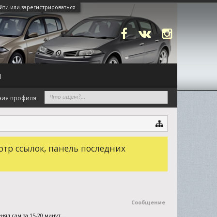
йти или зарегистрироваться
N
ния профиля
отр ссылок, панель последних
Сообщение
ял сам за 15-20 минут...