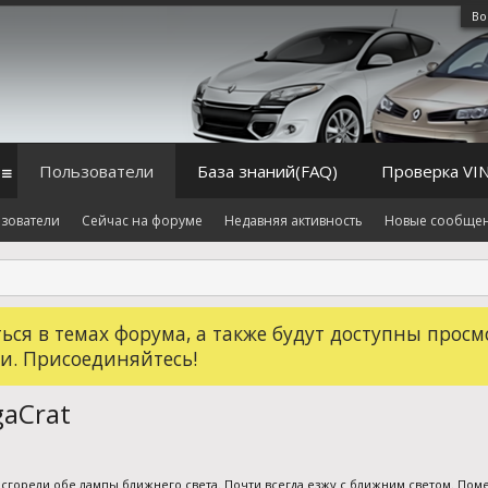
Во
Пользователи
База знаний(FAQ)
Проверка VI
зователи
Сейчас на форуме
Недавняя активность
Новые сообще
ся в темах форума, а также будут доступны просм
и. Присоединяйтесь!
aCrat
ь сгорели обе лампы ближнего света. Почти всегда езжу с ближним светом. Помен