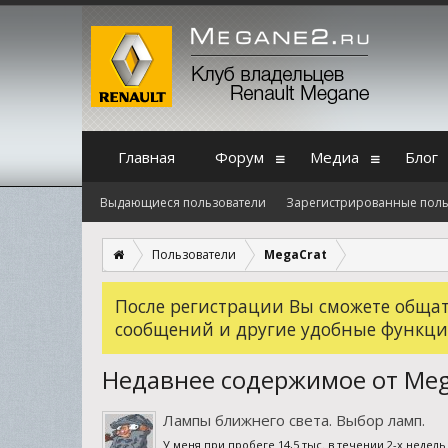
Главная
Форум
Медиа
Блог
Выдающиеся пользователи
Зарегистрированные поль
Пользователи
MegaCrat
После регистрации Вы сможете общать
сообщений и другие удобные функци
Недавнее содержимое от Meg
Лампы ближнего света. Выбор ламп.
У меня при пробеге 14,5 тыс. в течении 2-х недел