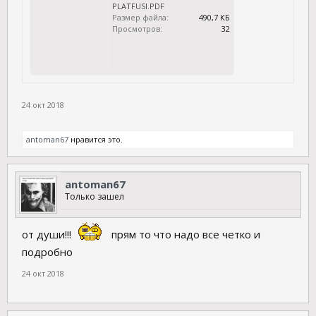
PLATFUSI.PDF
Размер файла:
490,7 КБ
Просмотров:
32
24 окт 2018
antoman67
нравится это.
antoman67
Только зашел
от души!!!
прям то что надо все четко и
подробно
24 окт 2018