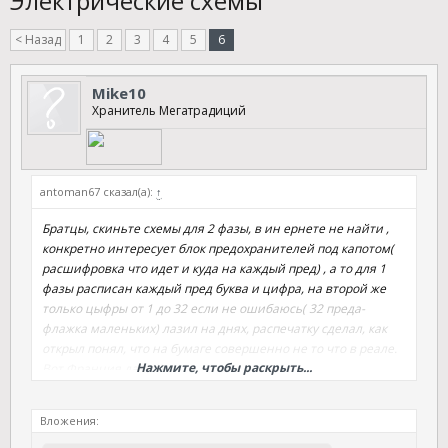
Электрические схемы
< Назад
1
2
3
4
5
6
Mike10
Хранитель Мегатрадиций
antoman67 сказал(а):
↑
Братцы, скиньте схемы для 2 фазы, в ин ернете не найти ,
конкретно интересует блок предохранителей под капотом(
расшифровка что идет и куда на каждый пред) , а то для 1
фазы расписан каждый пред буква и цифра, на второй же
только цыфры от 1 до 32 если не ошибаюсь( 32 преда-
флажка маленьких) лазил на днях, распечатку сделал, как
открыл понял, что на бумаге совершенно не то что в реале.
Нажмите, чтобы раскрыть...
Вот Франция дает)))
Вложения: