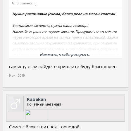
AciD сказал(а):
↑
Нужна распиновка (схема) блока реле на меган классик
Уважаемые эксперты, нужна ваша помощь!
Намок блок реле на первом мегане. Просушил почистил, но
через некоторое время начались глюки с электрикой. Замки
самопроизвольно открываются/закрываются, при открытии
дверей включается аварийка, кнопка блокировки дверей не
Нажмите, чтобы раскрыть...
срабатывает и т.д. Вообщем машина живет своей жизнью. А
некоторое время назад совсем отказалась заводиться.
сам ищу если найдете пришлите буду благодарен
Предполагаю что из-за блока. Отдал плату электрикам, для
прозвонки нужна схема. Автомобиль рено меган первый,
9 окт 2019
двигатель K4MA700, блок реле S108502510. Без машины я
как без рук. Огромная просьба дайте ссылочку.
Kabakan
Почетный меганавт
Сименс блок стоит под торпедой.