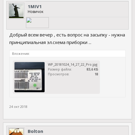
1MIV1
Новичок
Добрый всем вечер , есть вопрос на засыпку - нужна
принципиальная эл.схема приборки ...
Вложения:
WP_20181024_14_27_22_Pro.jpg
Размер файла:
83,6 КБ
Просмотров:
18
24 окт 2018
Bolton