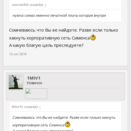
никола456 сказал(а):
↑
нужна схема именно печатной платы которая внутри
Сомневаюсь что Вы ее найдете. Разве если только
хакнуть корпоративную сеть Сименса
А какую благую цель преследуете?
15 окт 2019
1MIV1
Новичок
Mike10 сказал(а):
↑
Сомневаюсь что Вы ее найдете. Разве если только хакнуть
корпоративную сеть Сименса
А какую благую цель преследуете?