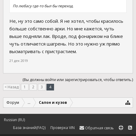
По любасу где-то был бы переход.
Не, ну это само собой. Я не хотел, чтобы красилось
больше собственно арки. Но мне кажется, чуть
выше подняли лак. Вроде, под фонариком на блике
чуть отличается шагрень. Но это нужно уж прямо
высматривать с пристрастием.
21 дек 2019
(Вы должны войти или зарегистрироваться, чтобы ответить.)
< Назад
1
2
3
4
Форум
...
Салон и кузов
Russian (RU)
База знаний(FAQ)
Проверка VIN
Обратная связь