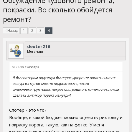
Обсуждение кузовного ремонта,
покраски. Во сколько обойдется
ремонт?
< Назад
1
2
3
4
dexter216
Меганавт
Mikluxa сказал(а):
Я бы спотером подтянул бы порог ,двери не понятны,но их
всегда из нутри можно подрехтовать,потом
шпоклевка,грунтовка, покраска,страшного ничего нет,потом
сделать антикор порога изнутри!
Спотер - это что?
Вообще, в какой бюджет можно оценить рихтовку и
покраску порога, такую, как на фотке. У меня