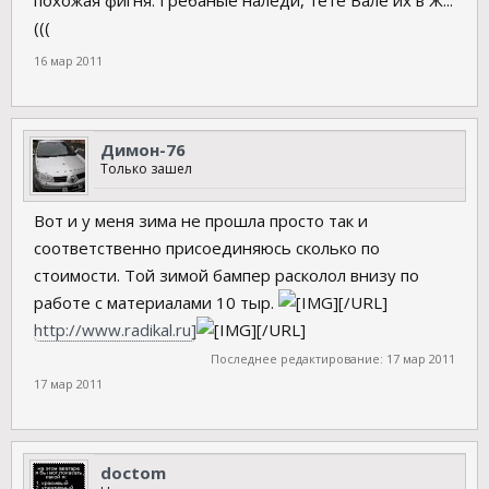
похожая фигня. Гребаные наледи, тёте Вале их в Ж...
(((
16 мар 2011
Димон-76
Только зашел
Вот и у меня зима не прошла просто так и
соответственно присоединяюсь сколько по
стоимости. Той зимой бампер расколол внизу по
работе с материалами 10 тыр.
[/URL]
http://www.radikal.ru]
[/URL]
Последнее редактирование:
17 мар 2011
17 мар 2011
doctom