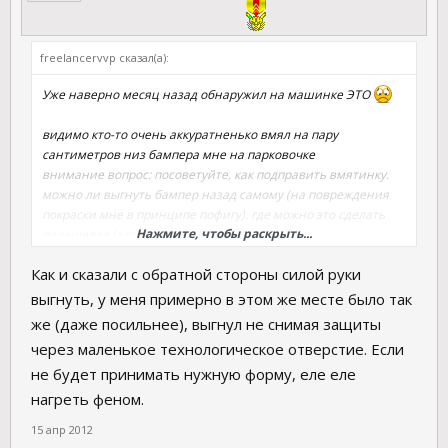
freelancervvp сказал(а):
Уже наверно месяц назад обнаружил на машинке ЭТО
видимо кто-то очень аккуратненько вмял на пару
сантиметров низ бампера мне на парковочке
внимание вопрос: посоветуйте, как подправить вмятинку.
можно ли выгнуть бампер назад самому (на повреждения
покраски мне в принципе пофигу). где можно это сделать
Нажмите, чтобы раскрыть...
подешевле (адреса, явки, пароли).
Спасибо скажу
Как и сказали с обратной стороны силой руки
выгнуть, у меня примерно в этом же месте было так
же (даже посильнее), выгнул не снимая защиты
через маленькое технологическое отверстие. Если
не будет принимать нужную форму, еле еле
нагреть феном.
15 апр 2012