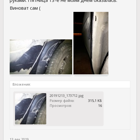
руками. Пятница 13-е не моим днём оказалась.
Виноват сам (
Вложения:
20191213_173712.jpg
Размер файла:
315,1 КБ
Просмотров:
16
13 дек 2019