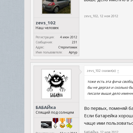
zevs_102
,
12 ноя 2012
zevs_102
Наш человек
Регистрация:
4 июн 2012
Сообщения:
231
Адрес:
Стерлитамак
Имя пользователя:
Артур
zevs_102 сказал(а):
↑
тоже есть эта фича свобод
бы не дергал и сколько бы
писали выше дело именно
БАБАЙка
Во первых, поменяй ба
Спящий под солнцем
Если батарейка хороша
чаще ими пользоватьс
БАБАЙка
,
12 ноя 2012