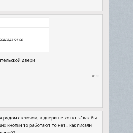
 совпадают со
дительской двери
#188
 рядом с ключом, а двери не хотят :-( как бы
их кнопки то работают то нет... как писали
дверей?