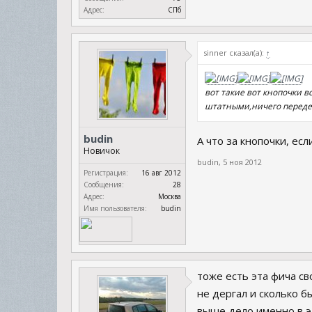
Адрес:
СПб
sinner сказал(а):
↑
вот такие вот кнопочки в
штатными,ничего переде
budin
А что за кнопочки, ес
Новичок
budin
,
5 ноя 2012
Регистрация:
16 авг 2012
Сообщения:
28
Адрес:
Москва
Имя пользователя:
budin
тоже есть эта фича св
не дергал и сколько бы
выше дело именно в э