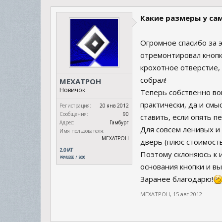
Какие размеры у са
Огромное спасибо за 
отремонтировал кнопк
крохотное отверстие, 
собрал!
MEXATPOH
Новичок
Теперь собственно воп
практически, да и смыс
Регистрация:
20 янв 2012
Сообщения:
90
ставить, если опять п
Адрес:
Гамбург
Для совсем ленивых и
Имя пользователя:
MEXATPOH
дверь (плюс стоимость
Поэтому склоняюсь к 
основания кнопки и вы
Заранее благодарю!
MEXATPOH
,
15 авг 2012