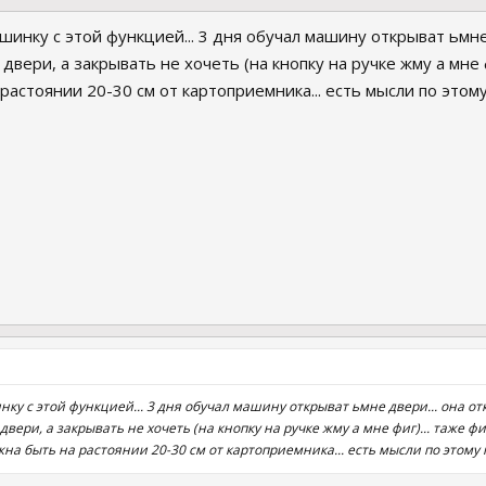
шинку с этой функцией... 3 дня обучал машину открыват ьмне 
двери, а закрывать не хочеть (на кнопку на ручке жму а мне фи
растоянии 20-30 см от картоприемника... есть мысли по этом
ку с этой функцией... 3 дня обучал машину открыват ьмне двери... она отк
двери, а закрывать не хочеть (на кнопку на ручке жму а мне фиг)... таже ф
лжна быть на растоянии 20-30 см от картоприемника... есть мысли по этому 