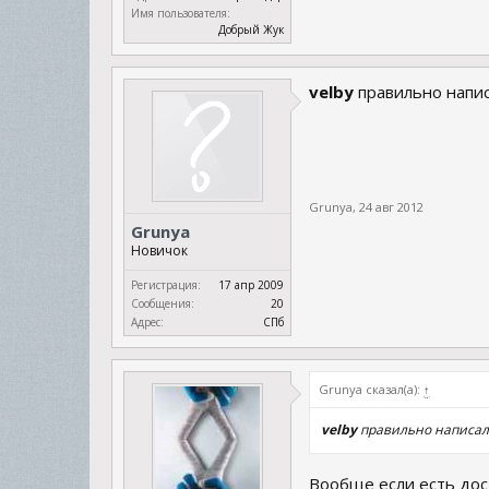
Имя пользователя:
Добрый Жук
velby
правильно напис
Grunya
,
24 авг 2012
Grunya
Новичок
Регистрация:
17 апр 2009
Сообщения:
20
Адрес:
СПб
Grunya сказал(а):
↑
velby
правильно написал.
Вообще если есть дост