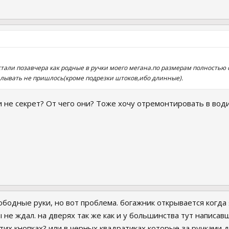
стали позавчера как родные в ручки моего мегана.по размерам полностью
лывать не пришлось(кроме подрезки штоков,ибо длинные).
ли не секрет? От чего они? Тоже хочу отремонтировать в во
ободные руки, но вот проблема. богажник открывается когда я
 не ждал. на дверях так же как и у большинства тут написавш
тих кнопках? или в черных квадратиках которые за ручками 