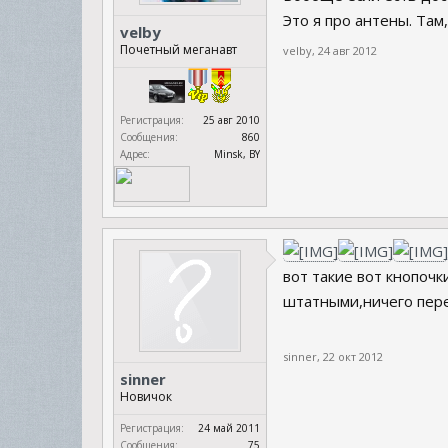
Это я про антены. Там
velby
Почетный меганавт
velby
,
24 авг 2012
Регистрация:
25 авг 2010
Сообщения:
860
Адрес:
Minsk, BY
вот такие вот кнопочк
штатными,ничего пере
sinner
,
22 окт 2012
sinner
Новичок
Регистрация:
24 май 2011
Сообщения:
75