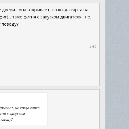
двери... она открывает, но когда карта на
г)... таже фигня с запуском двигателя.. т.е.
у поводу?
#182
рывает, но когда карта
игня с запуском
поводу?