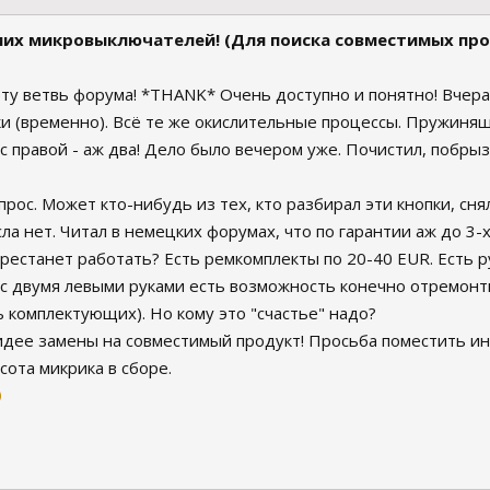
мих микровыключателей! (Для поиска совместимых пр
эту ветвь форума! *THANK* Очень доступно и понятно! Вчера
и (временно). Всё те же окислительные процессы. Пружинящ
с правой - аж два! Дело было вечером уже. Почистил, побрыз
рос. Может кто-нибудь из тех, кто разбирал эти кнопки, сн
ла нет. Читал в немецких форумах, что по гарантии аж до 3-х 
ерестанет работать? Есть ремкомплекты по 20-40 EUR. Есть р
 с двумя левыми руками есть возможность конечно отремонти
 комплектующих). Но кому это "счастье" надо?
идее замены на совместимый продукт! Просьба поместить и
сота микрика в сборе.