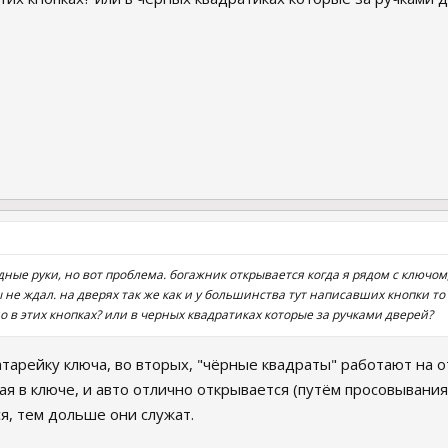
ные руки, но вот проблема. богажник открывается когда я рядом с ключом, а
 не ждал. на дверях так же как и у большинства тут написавших кнопки то р
 в этих кнопках? или в черных квадратиках которые за ручками дверей?
тарейку ключа, во вторых, "чёрные квадраты" работают на о
я в ключе, и авто отлично открывается (путём просовывания ло
я, тем дольше они служат.