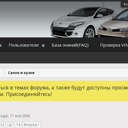
Во
Пользователи
База знаний(FAQ)
Проверка VI
Салон и кузов
ся в темах форума, а также будут доступны просм
и. Присоединяйтесь!
Кадур
,
17 янв 2008
.
12
→
14
Вперёд >