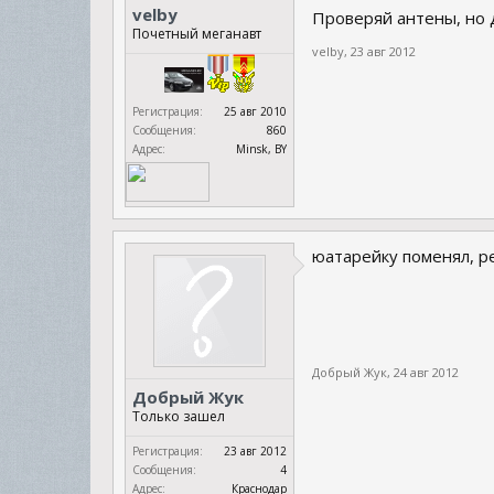
velby
Проверяй антены, но 
Почетный меганавт
velby
,
23 авг 2012
Регистрация:
25 авг 2010
Сообщения:
860
Адрес:
Minsk, BY
юатарейку поменял, ре
Добрый Жук
,
24 авг 2012
Добрый Жук
Только зашел
Регистрация:
23 авг 2012
Сообщения:
4
Адрес:
Краснодар