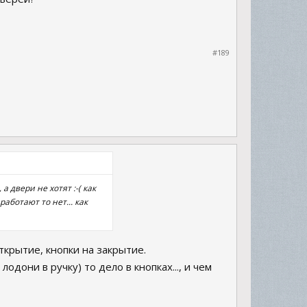
#189
 двери не хотят :-( как
аботают то нет... как
ткрытие, кнопки на закрытие.
дони в ручку) то дело в кнопках..., и чем