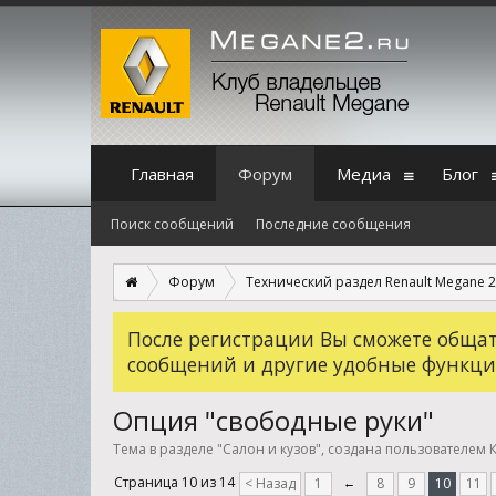
Главная
Форум
Медиа
Блог
Поиск сообщений
Последние сообщения
Форум
Технический раздел Renault Megane 2
После регистрации Вы сможете общать
сообщений и другие удобные функци
Опция "свободные руки"
Тема в разделе "
Салон и кузов
", создана пользователем
Страница 10 из 14
< Назад
1
←
8
9
10
11