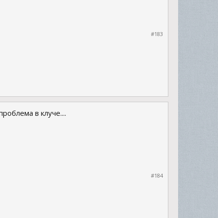
#183
облема в клуче....
#184