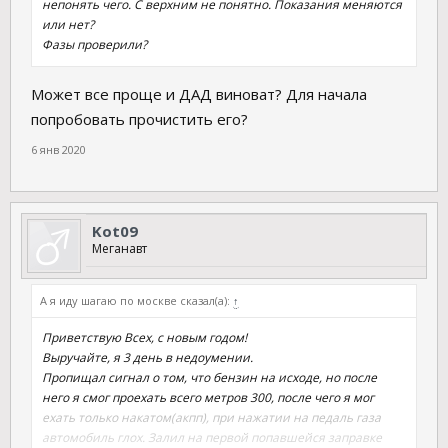
непонять чего. С верхним не понятно. Показания меняются
или нет?
Фазы проверили?
Может все проще и ДАД виноват? Для начала
попробовать прочистить его?
6 янв 2020
Kot09
Меганавт
А я иду шагаю по москве сказал(а):
↑
Приветствую Всех, с новым годом!
Выручайте, я 3 день в недоумении.
Пропищал сигнал о том, что бензин на исходе, но после
него я смог проехать всего метров 300, после чего я мог
ехать только накатом(акпп), при нажатии на педаль газа
автомобиль глох. Залил на первой попавшейся заправке