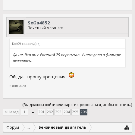
SeGa4852
Почетный меганавт
Kot09 сказал(а):
↑
Да не. Это он с Евгений 79 перепутал. У него дело в фильтре
оказалось.
Ой, да... прошу прощения
6 янв 2020
(Вы должны войти или зарегистрироваться, чтобы ответить.)
< Назад
1
←
291
292
293
294
295
296
Форум
...
Бензиновый двигатель