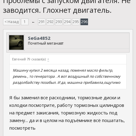
Проблемы с запуском двигателя. Не
заводится. Глохнет двигатель.
< Назад
1
←
291
292
293
294
295
296
SeGa4852
Почетный меганавт
Евгений 79 сказал(а):
↑
Машину купил 2 месяца назад, поменял масло фильтр,
ремень , то генератора . А вот воздушный по собственному
раздолбайству позабыл. И да, машина прибавила,ощутимо
Я бы заменил все расходники, тормозные диски и
колодки посмотрите, работу тормозных цилиндров
на предмет закисания, тормозную жидкость под
замену... да и в целом на подъёмнике всё пошатать,
посмотреть