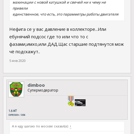
махинации с новой катушкой и свечей ни к чему не
привели
единственное, что есть, это парамметры работы двигателя
Нефига се у вас давление в коллекторе...Или
ебунячий подсос где то или что то с
фазами,имхо,или ДАД.Щас старшие подтянутся мож
чё подскажут..
5 янв 2020
dimboo
Супермодератор
А я иду шагаю по москве сказал(а):
↑