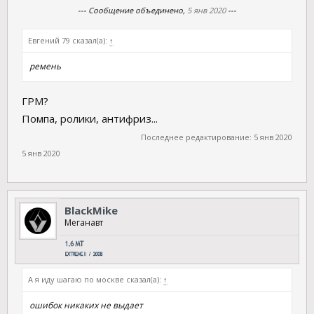
--- Сообщение объединено,
5 янв 2020
---
Евгений 79 сказал(а):
↑
ремень
ГРМ?
Помпа, ролики, антифриз...
Последнее редактирование:
5 янв 2020
5 янв 2020
BlackMike
Меганавт
А я иду шагаю по москве сказал(а):
↑
ошибок никаких не выдает