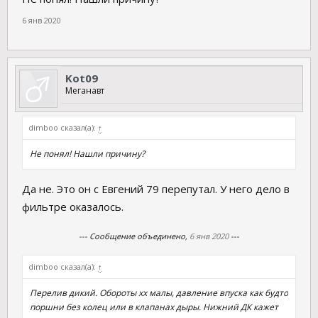
6 янв 2020
Kot09
Меганавт
dimboo сказал(а):
↑
Не понял! Нашли причину?
Да не. Это он с Евгений 79 перепутал. У него дело в
фильтре оказалось.
--- Сообщение объединено,
6 янв 2020
---
dimboo сказал(а):
↑
Перелив дикий. Обороты хх малы, давление впуска как будто
поршни без колец или в клапанах дыры. Нижний ДК кажет