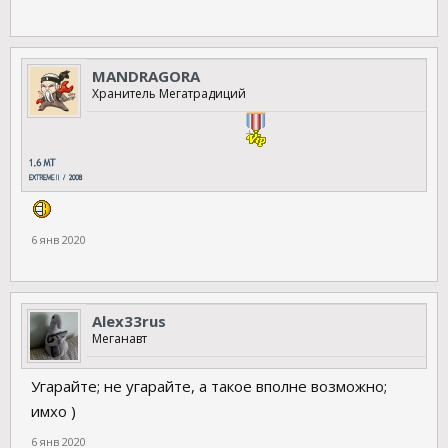
воздуха в районе дросселя, мерцает освещение. Двигатель
начинает рвать только когда жмешь педаль в пол до( при
адекватной работе) кикдауна.
Что делать? Уже 2 дня пытаюсь поставить авто на ход, но
MANDRAGORA
пока безуспешно.
Хранитель Мегатрадиций
6 янв 2020
Аlex33rus
Меганавт
Угарайте; не угарайте, а такое вполне возможно;
имхо )
6 янв 2020