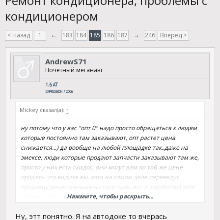
Ремонт кондиционера, проблемы с
кондиционером
< Назад
1
←
183
184
185
186
187
→
246
Вперёд >
AndrewS71
Почетный меганавт
Mickey сказал(а):
↑
ну потому что у вас "опт 0" надо просто обращаться к людям
которые постоянно там заказывают, опт растет цена
снижается...) да вообще на любой площадке так..даже на
эмексе. люди которые продают запчасти заказывают там же,
просто у них есть скидос, они могут вам по той же цене
продать что видите вы, хотя на самом деле переведут
продавцу денег меньше на пару тыщ..вот и заработок) хотя
Нажмите, чтобы раскрыть...
наверно вы и так это понимаете...
--- Сообщение объединено,
5 мар 2018
---
Ну, этт понятно. Я на автодоке то вчерась