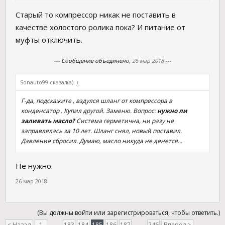
Старый то компрессор никак не поставить в
качестве холостого ролика пока? И питание от
муфты отключить.
--- Сообщение объединено,
26 мар 2018
---
Sonauto99 сказал(а):
↑
Г-да, подскажите , вздулся шланг от компрессора в
конденсатор . Купил другой. Заменю. Вопрос:
нужно ли
заливать масло?
Система герметична, ни разу не
заправлялась за 10 лет. Шланг снял, новый поставил.
Давление сбросил. Думаю, масло никуда не денется...
Не нужно.
26 мар 2018
(Вы должны войти или зарегистрироваться, чтобы ответить.)
< Назад
1
←
183
184
185
186
187
→
246
Вперёд >