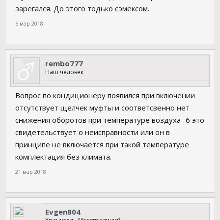
мне за 8 привезли..
зарегался. До этого тодько сэмексом.
5 мар 2018
rembo777
Наш человек
Вопрос по кондиционеру появился при включении
отсутствует щелчек муфты и соответсвенно нет
снижения оборотов при температуре воздуха -6 это
свидетельствует о неисправности или он в
принципе не включается при такой температуре
комплектация без климата.
21 мар 2018
Evgen804