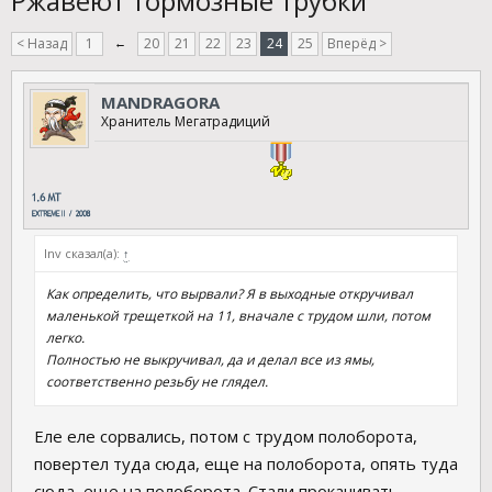
Ржавеют тормозные трубки
< Назад
1
←
20
21
22
23
24
25
Вперёд >
MANDRAGORA
Хранитель Мегатрадиций
lnv сказал(а):
↑
Как определить, что вырвали? Я в выходные откручивал
маленькой трещеткой на 11, вначале с трудом шли, потом
легко.
Полностью не выкручивал, да и делал все из ямы,
соответственно резьбу не глядел.
Еле еле сорвались, потом с трудом полоборота,
повертел туда сюда, еще на полоборота, опять туда
сюда, еще на полоборота. Стали прокачивать,