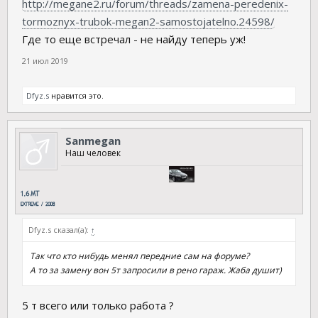
http://megane2.ru/forum/threads/zamena-peredenix-
tormoznyx-trubok-megan2-samostojatelno.24598/
Где то еще встречал - не найду теперь уж!
21 июл 2019
Dfyz.s
нравится это.
Sanmegan
Наш человек
Dfyz.s сказал(а):
↑
Так что кто нибудь менял передние сам на форуме?
А то за замену вон 5т запросили в рено гараж. Жаба душит)
5 т всего или только работа ?