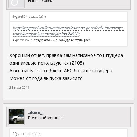
Наш человек
Evgen804 сказал(а):
↑
http://megane2.ru/forum/threads/zamena-peredenix-tormoznyx-
trubok-megan2-samostojatelno.24598/
Где то еще встречал - не найду теперь уж!
Хороший отчет, правда там написано что штуцера
одинаковые используются (Z105)
А все пишут что в блоке АБС больше штуцера
Может от года выпуска зависит?
21 июл 2019
alexe_i
Почетный меганавт
Dfyz.s сказал(а):
↑