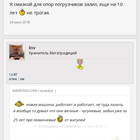
Я смазкой для опор погрузчиков залил, еще на 10
лет
не трогая.
24 июл 2018
lnv
Хранитель Мегатрадиций
MANDRAGORA сказал(а):
↑
новая машина, работает и работает, чё туда лазить.
я вообще то думал что они вечные - чугуневые, забыл уже за
25 лет про люминевые
от жигулей
--- Сообщение объединено,
24 июл 2018
---