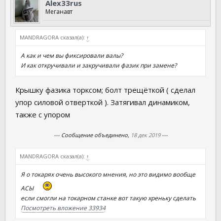
Аlex33rus
Меганавт
MANDRAGORA сказал(а):
↑
А как и чем вы фиксировали валы?
И как откручивали и закручивали фазик при замене?
Крышку фазика торксом; болт трещёткой ( сделал
упор силовой отверткой ). Затягивал динамиком,
также с упором
--- Сообщение объединено,
18 дек 2019
---
MANDRAGORA сказал(а):
↑
Я о токарях очень высокого мнения, но это видимо вообще
АСЫ
если смогли на токарном станке вот такую хреньку сделать
Посмотреть вложение 33934