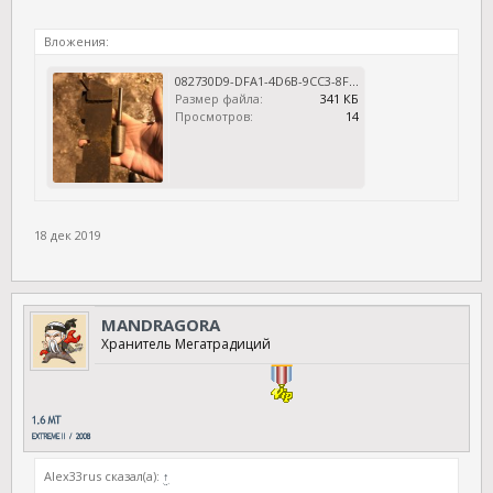
Вложения:
082730D9-DFA1-4D6B-9CC3-8F244A654D85.jpeg
Размер файла:
341 КБ
Просмотров:
14
18 дек 2019
MANDRAGORA
Хранитель Мегатрадиций
Аlex33rus сказал(а):
↑