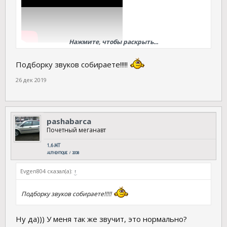
Нажмите, чтобы раскрыть...
А подскажите кроме этих стуков, тихое такое стрекотание с
шипящим звуком, что этот звук издает?
Подборку звуков собираете!!!!!
26 дек 2019
pashabarca
Почетный меганавт
Evgen804 сказал(а):
↑
Подборку звуков собираете!!!!!
Ну да))) У меня так же звучит, это нормально?