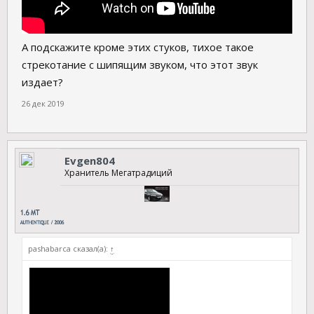
А подскажите кроме этих стуков, тихое такое
стрекотание с шипящим звуком, что этот звук
издает?
26 дек 2019
Evgen804
Хранитель Мегатрадиций
pashabarca сказал(а):
↑