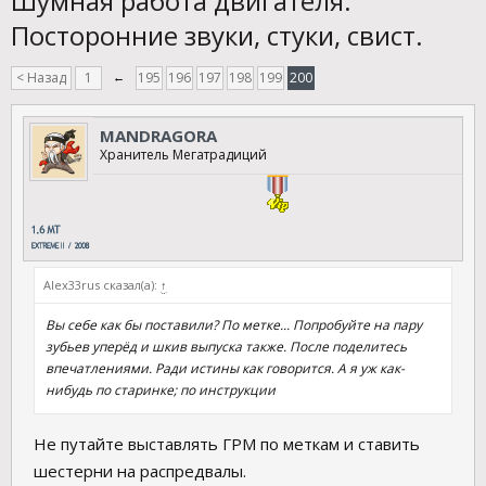
Шумная работа двигателя.
Посторонние звуки, стуки, свист.
< Назад
1
←
195
196
197
198
199
200
MANDRAGORA
Хранитель Мегатрадиций
Аlex33rus сказал(а):
↑
Вы себе как бы поставили? По метке... Попробуйте на пару
зубьев уперёд и шкив выпуска также. После поделитесь
впечатлениями. Ради истины как говорится. А я уж как-
нибудь по старинке; по инструкции
Не путайте выставлять ГРМ по меткам и ставить
шестерни на распредвалы.