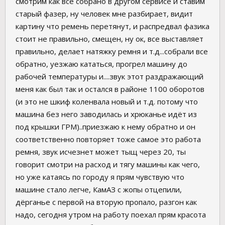
смотрим как все собрано в другом сервисе и ставим
старый фазер, ну человек мне разбирает, видит
картину что ремень перетянут, и распредвал фазика
стоит не правильно, смещен, ну ок, все выставляет
правильно, делает натяжку ремня и т.д...собрали все
обратно, уезжаю кататься, прогрел машину до
рабочей температуры и....звук этот раздражающий
меня как был так и остался в районе 1100 оборотов
(и это не шкиф коленвала новый и т.д. потому что
машина без него заводилась и хрюканье идёт из
под крышки ГРМ)..приезжаю к нему обратно и он
соответственно повторяет тоже самое это работа
ремня, звук исчезнет может тыщ через 20, ты
говорит смотри на расход и тягу машины как чего,
но уже катаясь по городу я прям чувствую что
машине стало легче, КамАЗ с жопы отцепили,
дёрганье с первой на вторую пропало, разгон как
надо, сегодня утром на работу поехал прям красота