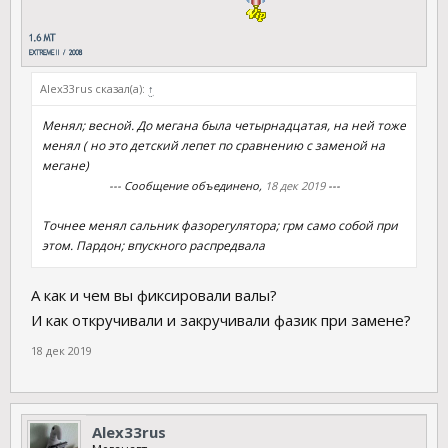
Аlex33rus сказал(а):
↑
Менял; весной. До мегана была четырнадцатая, на ней тоже
менял ( но это детский лепет по сравнению с заменой на
мегане)
--- Сообщение объединено,
18 дек 2019
---
Точнее менял сальник фазорегулятора; грм само собой при
этом. Пардон; впускного распредвала
А как и чем вы фиксировали валы?
И как откручивали и закручивали фазик при замене?
18 дек 2019
Аlex33rus