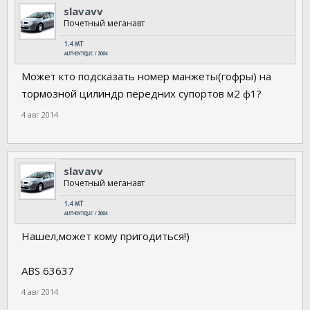
slavavv
Почетный меганавт
Может кто подсказать номер манжеты(гофры) на
тормозной цилиндр передних супортов м2 ф1?
4 авг 2014
slavavv
Почетный меганавт
Нашел,может кому пригодиться!)
ABS 63637
4 авг 2014