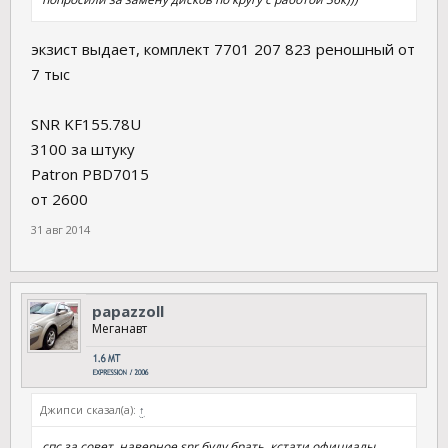
экзист выдает, комплект 7701 207 823 реношный от
7 тыс
SNR KF155.78U
3100 за штуку
Patron PBD7015
от 2600
31 авг 2014
papazzoll
Меганавт
Джипси сказал(а):
↑
спс за совет, наверное snr буду брать, кстати официалы