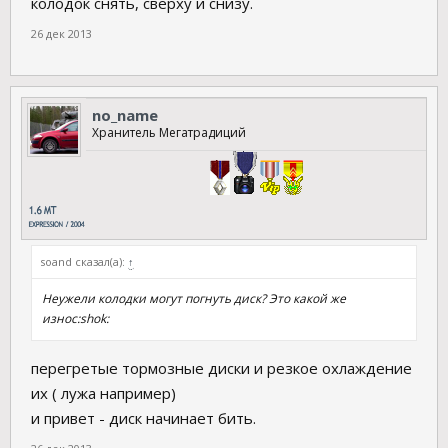
колодок снять, сверху и снизу.
26 дек 2013
no_name
Хранитель Мегатрадиций
soand сказал(а):
↑
Неужели колодки могут погнуть диск? Это какой же
износ:shok:
перегретые тормозные диски и резкое охлаждение
их ( лужа например)
и привет - диск начинает бить.