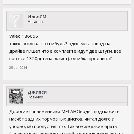
ИльяСМ
Меганавт
Valeo 186655
такие покупал кто нибудь? один мегановод на
драйве пишет что в комплекте идут две штуки. все
про все 1350р(цена экзист). ошибка продавца?
25 авг 2014
Джипси
Новичок
Дорогие соплеменники МЕГАНОводы, подскажите
насчёт задних тормозных дисков, читал долго и
упорно, мб пропустил что. Так все же какие брать
(не оригинал конечно), и чтобы и с подшипником и с