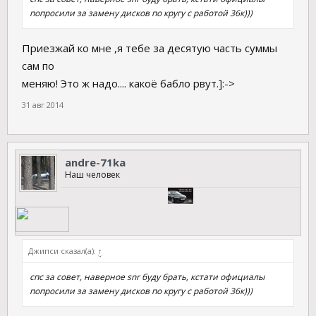
попросили за замену дисков по кругу с работой 36к)))
Приезжай ко мне ,я тебе за десятую часть суммы
сам по
меняю! Это ж надо.... какоё бабло рвут.]:->
31 авг 2014
andre-71ka
Наш человек
Джипси сказал(а):
↑
спс за совет, наверное snr буду брать, кстати официалы
попросили за замену дисков по кругу с работой 36к)))