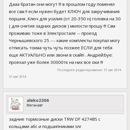
Дааа братан они могут !!! в прошлом году поменял
все сам !! если нужен будет КЛЮЧ для закручивания
поршня ,Ключ для усилия (от 20-350 н) головка на 30
( для снятия задних дисков ) милости прошу !!! Сам
проживаю тоже в Электростале -- проезд
Чернышевского 25 --- какие комплекты покупал могу
отписать токма чуть чуть позжее ЕСЛИ для тебя
еще АКТУАЛЬНО или звони в скайп . Андрей:bye:
проехал уже более 30000тк на них все оки !!!
Последнее редактирование:
31 авг 2014
31 авг 2014
aleko2306
Меганавт
задние тормозные диски TRW DF 4274BS с
кольцами абс и подшипниками snr