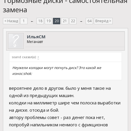
Тормозные диски - самостоятельная
замена
< Назад
1
←
18
19
20
21
22
→
64
Вперёд >
ИльяСМ
Меганавт
soand сказал(а):
↑
Неужели колодки могут погнуть диск? Это какой же
износ:shok:
вероятнее дело в другом. было у меня такое на
одной из предыдущих машин.
колодки на миллиметр шире чем полоска выработки
на диске. отсюда и бой.
автору проблемы совет - раз денег пока нет,
попробуй напильником ненмого с фрикционов