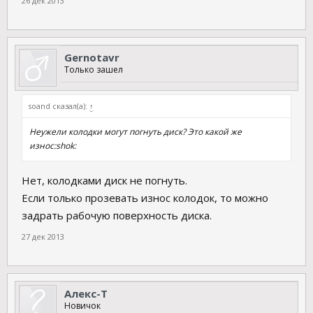
26 дек 2013
Gernotavr
Только зашел
soand сказал(а):
↑
Неужели колодки могут погнуть диск? Это какой же
износ:shok:
Нет, колодками диск не погнуть.
Если только прозевать износ колодок, то можно
задрать рабочую поверхность диска.
27 дек 2013
Алекс-Т
Новичок