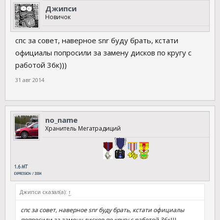
Джипси
Новичок
спс за совет, наверное snr буду брать, кстати
официалы попросили за замену дисков по кругу с
работой 36к)))
31 авг 2014
no_name
Хранитель Мегатрадиций
Джипси сказал(а):
↑
спс за совет, наверное snr буду брать, кстати официалы
попросили за замену дисков по кругу с работой 36к)))