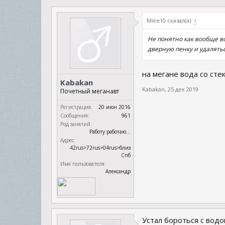
Mike10 сказал(а):
↑
Не понятно как вообще в
дверную пенку и удалять
на мегане вода со сте
Kabakan
Kabakan
,
25 дек 2019
Почетный меганавт
Регистрация:
20 июн 2016
Сообщения:
961
Род занятий:
Работу работаю...
Адрес:
42rus>72rus>04rus>близ
Спб
Имя пользователя:
Александр
Устал бороться с водо