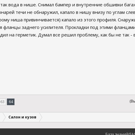
- так вода в нише. Снимал бампер и внутренние обшивки баг
онарей течи не обнаружил, капало в нишу внизу по углам сле
рому ниша привинчивается) капало из этого профиля. Снаружи
ся фланцы заднего усилителя. Прокладки под этими фланцами
дил на герметик. Думал все решил проблему, как бы не так -
(В
63
64
Салон и кузов
База знаний(FA