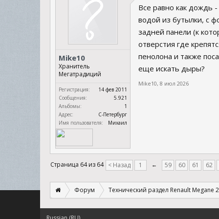
Все равно как дождь 
водой из бутылки, с ф
задней панели (к кото
отверстия где крепят
пенолона и также поса
Mike10
Хранитель
еще искать дыры?
Мегатрадиций
Mike10
,
8 июл 2026
Регистрация:
14 фев 2011
Сообщения:
5.921
Альбомы:
1
Адрес:
С-Петербург
Имя пользователя:
Михаил
Страница 64 из 64
< Назад
1
←
59
60
61
62
Форум
Технический раздел Renault Megane 2
Russian (RU)