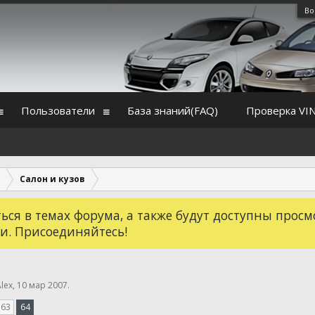
Во
Пользователи
База знаний(FAQ)
Проверка VI
Салон и кузов
ся в темах форума, а также будут доступны просм
и. Присоединяйтесь!
lex
,
10 мар 2007
.
63
64