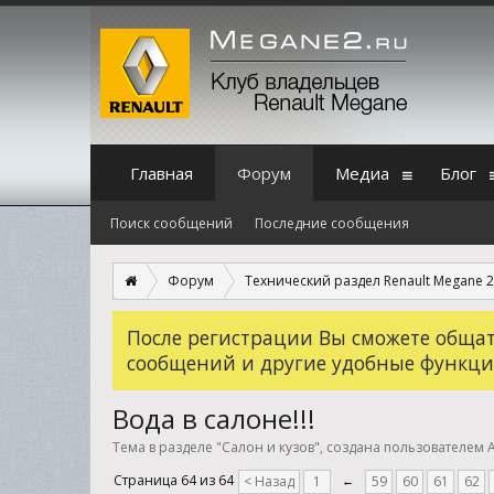
Главная
Форум
Медиа
Блог
Поиск сообщений
Последние сообщения
Форум
Технический раздел Renault Megane 2
После регистрации Вы сможете общать
сообщений и другие удобные функци
Вода в салоне!!!
Тема в разделе "
Салон и кузов
", создана пользователем
A
Страница 64 из 64
< Назад
1
←
59
60
61
62