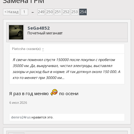
Замена ГРМ
< Назад
1
←
249
250
251
252
253
254
SeGa4852
Почетный меганавт
Platosha сказал(а):
↑
Я свечи поменял спустя 150000 после покупки с пробегом
35000 км. Да, выкручивал, чистил электроды, выставлял
зазоры и расход был в норме. И так дотянул около 150 000. А
кто-то меняет при 30000 км...
Я раз в год меняю
по осени
6 июл 2026
deniro24rus
нравится это.