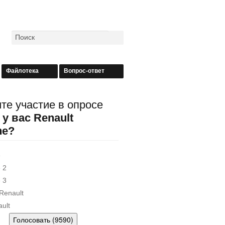
Файлотека
Вопрос-ответ
те участие в опросе
 у вас Renault
ne?
e
 2
 3
Renault
ult