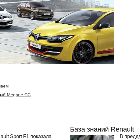
чаем
нный Megane CC
База знаний Renault
ult Sport F1 показала
В предд