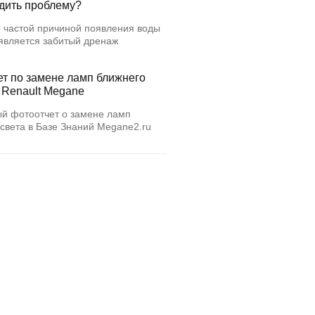
едить проблему?
 частой причиной появления воды
 является забитый дренаж
ет по замене ламп ближнего
 Renault Megane
й фотоотчет о замене ламп
света в Базе Знаний Megane2.ru