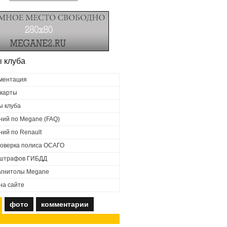
 клуба
ументация
 карты
ы клуба
ний по Megane (FAQ)
ний по Renault
роверка полиса ОСАГО
 штрафов ГИБДД
агнитолы Megane
на сайте
фото
комментарии