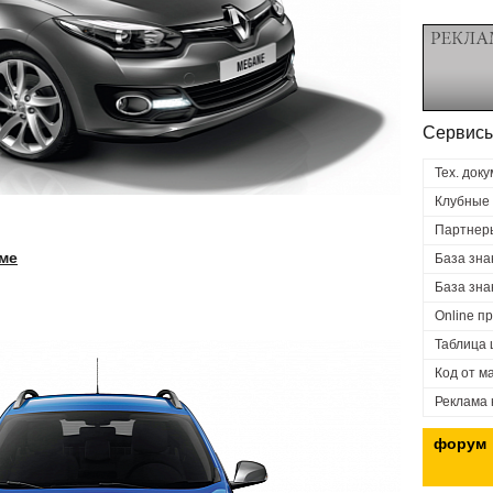
Сервисы
Тех. док
Клубные
Партнер
ме
База зна
База зна
Online п
Таблица
Код от м
Реклама 
форум