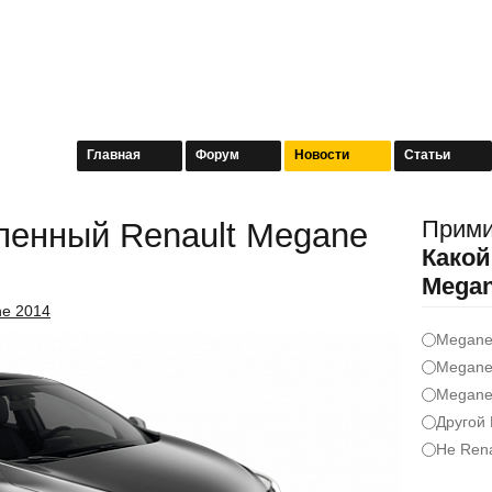
Главная
Форум
Новости
Статьи
Прими
ленный Renault Megane
Какой
Mega
e 2014
Megan
Megane
Megane
Другой 
Не Rena