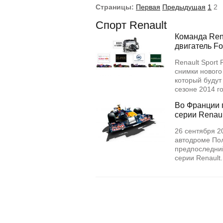
Страницы:
Первая
Предыдущая
1
2
Спорт Renault
Команда Rena
двигатель Fo
Renault Sport
снимки нового
который будут
сезоне 2014 
Во Франции 
серии Renaul
26 сентября 2
автодроме Пол
предпоследний
серии Renault