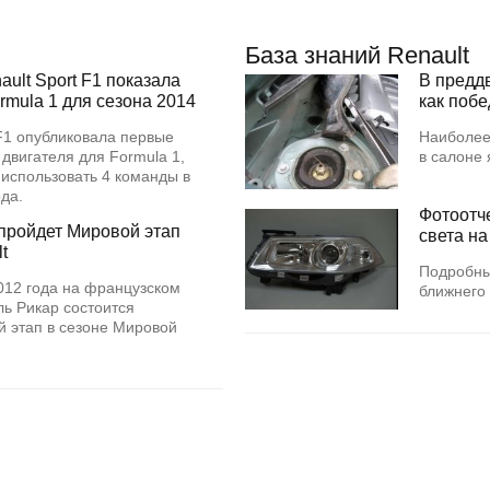
База знаний Renault
ult Sport F1 показала
В предд
rmula 1 для сезона 2014
как поб
 F1 опубликовала первые
Наиболее
 двигателя для Formula 1,
в салоне
 использовать 4 команды в
года.
Фотоотч
пройдет Мировой этап
света на
t
Подробны
012 года на французском
ближнего 
ь Рикар состоится
 этап в сезоне Мировой
.