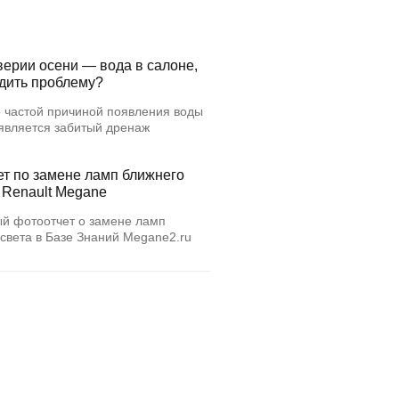
верии осени — вода в салоне,
едить проблему?
 частой причиной появления воды
 является забитый дренаж
ет по замене ламп ближнего
 Renault Megane
й фотоотчет о замене ламп
света в Базе Знаний Megane2.ru