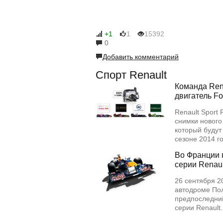
+1
1
15392
0
Добавить комментарий
Спорт Renault
Команда Rena
двигатель Fo
Renault Sport
снимки нового
который будут
сезоне 2014 
Во Франции 
серии Renaul
26 сентября 2
автодроме Пол
предпоследний
серии Renault