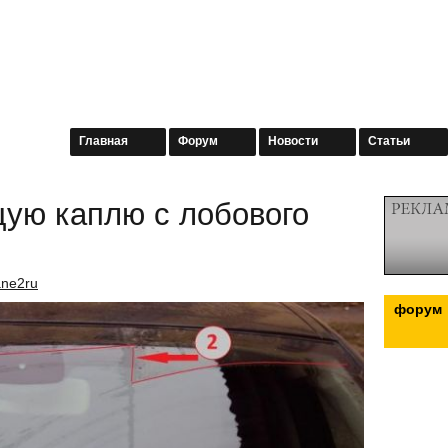
Главная
Форум
Новости
Статьи
ую каплю с лобового
ane2ru
форум