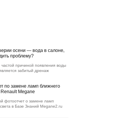
верии осени — вода в салоне,
едить проблему?
 частой причиной появления воды
 является забитый дренаж
ет по замене ламп ближнего
 Renault Megane
й фотоотчет о замене ламп
света в Базе Знаний Megane2.ru