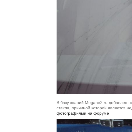
В базу знаний Megane2.ru добавлен н
стекла, причиной которой является не
фотографиями на форуме