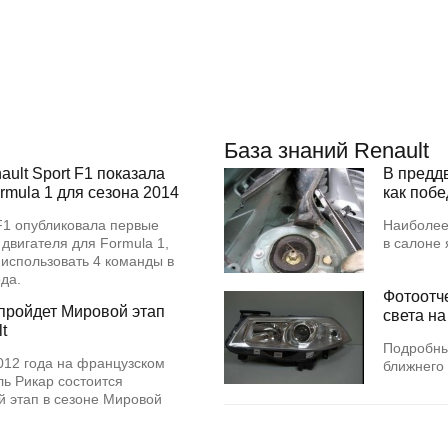
База знаний Renault
ult Sport F1 показала
В предд
rmula 1 для сезона 2014
как поб
 F1 опубликовала первые
Наиболее
 двигателя для Formula 1,
в салоне
 использовать 4 команды в
года.
Фотоотч
пройдет Мировой этап
света на
t
Подробны
012 года на французском
ближнего 
ь Рикар состоится
 этап в сезоне Мировой
.