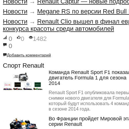
Новости
→
Renault Captur — новые подро
Новости
→
Megane RS по версии Red Bull 
Новости
→
Renault Clio вышел в финал ев
конкурса красоты среди автомобилей
0
0
1482
0
Добавить комментарий
Спорт Renault
Команда Renault Sport F1 показа
двигатель Formula 1 для сезона
2014
Renault Sport F1 опубликовала перв
снимки нового двигателя для Formula
который будут использовать 4 коман
в сезоне 2014 года.
Во Франции пройдет Мировой эт
серии Renault