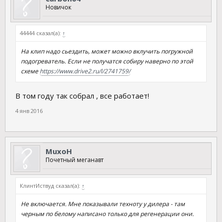
Новичок
44444 сказал(а):
↑
На клип надо сьездить, может можно вклучить погружной
подогреватель. Если не получатся собиру наверно по этой
схеме
https://www.drive2.ru/l/2741759/
В том году так собрал , все работает!
4 янв 2016
MuxoH
Почетный меганавт
КлинтИствуд сказал(а):
↑
Не включается. Мне показывали техноту у дилера - там
черным по белому написано только для регенерации они.