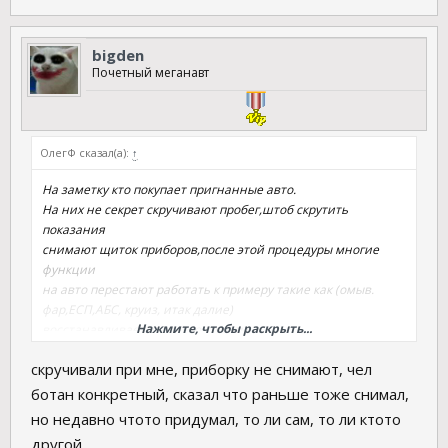
bigden
Почетный меганавт
ОлегФ сказал(а):
↑
На заметку кто покупает пригнанные авто.
На них не секрет скручивают пробег,штоб скрутить
показания
снимают щиток приборов,после этой процедуры многие
функции
на авто перестают работать к примеру такие как (омыв.
фар,ЕСП,АБС, круиз, итак далие)
Нажмите, чтобы раскрыть...
восстанавливается только клипом
скручивали при мне, приборку не снимают, чел
ботан конкретный, сказал что раньше тоже снимал,
но недавно чтото придумал, то ли сам, то ли ктото
другой