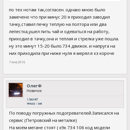
по тех нотам так,согласен. однако мною было
замечено что при минус 20 я приходил заводил
тачку,ставил печку теплую на полтора или два
лепестка,ушел пить чай и одеваться на работу,
приходил в тачку,она и теплая и стрелка уже пошла.
ну это минут 15-20 было.734 движок. и напруга на
них приходила при ниже нуля я мерял.я хз короче
7 янв 2016
ОлегФ
Новичок
По поводу погружных подогревателей.Записался на
сервис (Петровский на металке)
На моём мегане стоят ( к9к 734 106 код модели