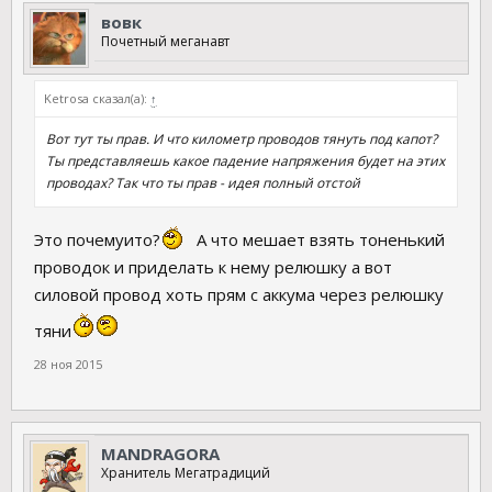
вовк
Почетный меганавт
Ketrosa сказал(а):
↑
Вот тут ты прав. И что километр проводов тянуть под капот?
Ты представляешь какое падение напряжения будет на этих
проводах? Так что ты прав - идея полный отстой
Это почемуито?
А что мешает взять тоненький
проводок и приделать к нему релюшку а вот
силовой провод хоть прям с аккума через релюшку
тяни
28 ноя 2015
MANDRAGORA
Хранитель Мегатрадиций