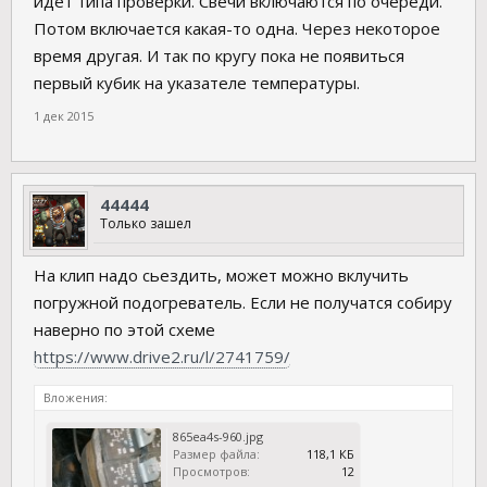
идет типа проверки. Свечи включаются по очереди.
Потом включается какая-то одна. Через некоторое
время другая. И так по кругу пока не появиться
первый кубик на указателе температуры.
1 дек 2015
44444
Только зашел
На клип надо сьездить, может можно вклучить
погружной подогреватель. Если не получатся собиру
наверно по этой схеме
https://www.drive2.ru/l/2741759/
Вложения:
865ea4s-960.jpg
Размер файла:
118,1 КБ
Просмотров:
12