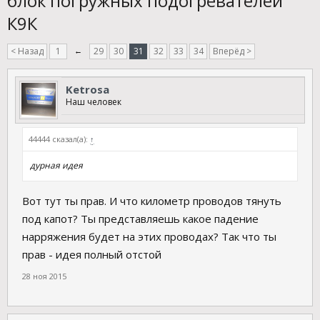
блок погружных подогревателей
К9К
< Назад
1
←
29
30
31
32
33
34
Вперёд >
Ketrosa
Наш человек
44444 сказал(а):
↑
дурная идея
Вот тут ты прав. И что километр проводов тянуть
под капот? Ты представляешь какое падение
нарряжения будет на этих проводах? Так что ты
прав - идея полный отстой
28 ноя 2015