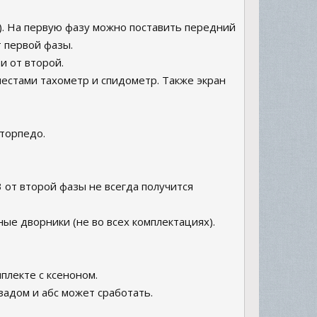
р). На первую фазу можно поставить передний
т первой фазы.
и от второй.
местами тахометр и спидометр. Также экран
 торпедо.
 от второй фазы не всегда получится
ные дворники (не во всех комплектациях).
мплекте с ксеноном.
 задом и абс может сработать.