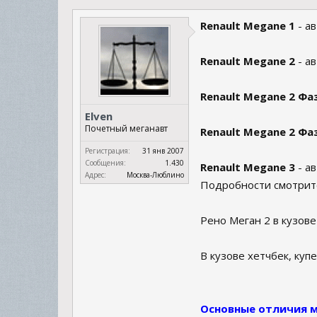
Renault Megane 1
- а
Renault Megane 2
- а
Renault Megane 2 Фа
Elven
Почетный меганавт
Renault Megane 2 Фа
Регистрация:
31 янв 2007
Сообщения:
1.430
Renault Megane 3
- ав
Адрес:
Москва-Люблино
Подробности смотрите
Рено Mеган 2 в кузове
В кузове хетчбек, купе
Основные отличия м