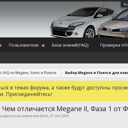
Во
Пользователи
База знаний(FAQ)
Проверка VI
 FAQ по Megane, Scenic и Fluence.
Выбор Megane и Fluence для но
ся в темах форума, а также будут доступны просм
и. Присоединяйтесь!
 Чем отличается Megane II, Фаза 1 от Ф
 создана пользователем
Elven
,
27 окт 2007
.