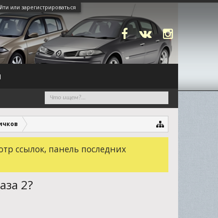
йти или зарегистрироваться
N
вичков
отр ссылок, панель последних
аза 2?