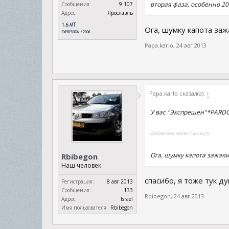
вторая фаза, особенно 20
Сообщения:
9.107
Адрес:
Ярославль
Ога, шумку капота за
Papa.karlo
,
24 авг 2013
Papa.karlo сказал(а):
↑
У вас "Экспрешен"*PARD
Добавлено через 1 минуту
Ога, шумку капота зажа
Rbibegon
Наш человек
спасибо, я тоже тук ду
Регистрация:
8 авг 2013
Сообщения:
133
Rbibegon
,
24 авг 2013
Адрес:
Israel
Имя пользователя:
Rbibegon