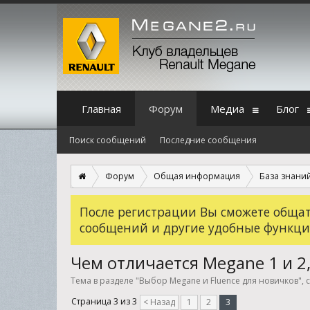
Главная
Форум
Медиа
Блог
Поиск сообщений
Последние сообщения
Форум
Общая информация
База знаний.
После регистрации Вы сможете общать
сообщений и другие удобные функци
Чем отличается Megane 1 и 2,
Тема в разделе "
Выбор Megane и Fluence для новичков
",
Страница 3 из 3
< Назад
1
2
3