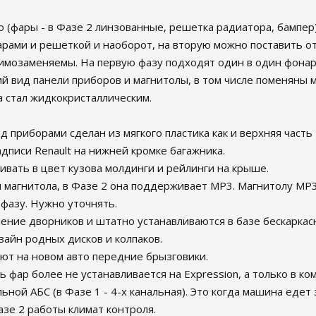
то (фары - в Фазе 2 линзованные, решетка радиатора, бампе
фарами и решеткой и наоборот, на вторую можно поставить о
аимозаменяемы. На первую фазу подходят один в один фонар
ий вид панели приборов и магнитолы, в том числе поменяны 
 стал жидкокристаллическим.
ад приборами сделан из мягкого пластика как и верхняя часть
адписи Renault на нижней кромке багажника.
ивать в цвет кузова молдинги и рейлинги на крыше.
я магнитола, в Фазе 2 она поддерживает MP3. Магнитолу МР3
 фазу. Нужно уточнять.
ление дворников и штатно устанавливаются в базе бескаркас
зайн родных дисков и колпаков.
уют на новом авто передние брызговики.
ь фар более не устанавливается на Expression, а только в ко
льной АБС (в Фазе 1 - 4-х канальная). Это когда машина едет
азе 2 работы климат контроля.