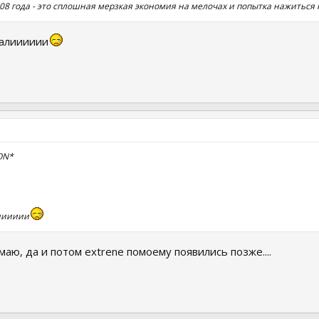
08 года - это сплошная мерзкая экономия на мелочах и попытка нажиться 
жалииииии
ON*
лииииии
маю, да и потом extrene помоему появились позже....