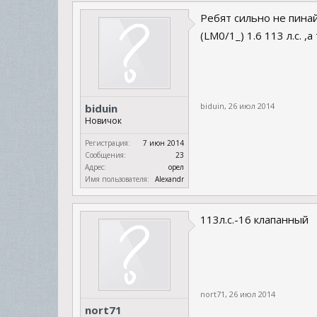
Ребят сильно не пинай
(LM0/1_) 1.6 113 л.с. 
biduin
,
26 июл 2014
biduin
Новичок
Регистрация:
7 июн 2014
Сообщения:
23
Адрес:
орел
Имя пользователя:
Alexandr
113л.c.-16 клапанный
nort71
,
26 июл 2014
nort71