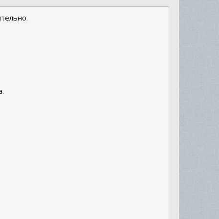
ительно.
а.