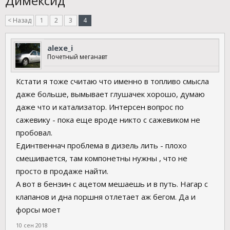
Димексид
< Назад
1
2
3
4
alexe_i
Почетный меганавт
Кстати я тоже считаю что именно в топливо смысла
даже больше, вымывает глушачек хорошо, думаю
даже что и катализатор. Интерсен вопрос по
сажевику - пока еще вроде никто с сажевиком не
пробовал.
Единтвеннач проблема в дизель лить - плохо
смешивается, там компонетны нужны , что не
просто в продаже найти.
А вот в бензин с ацетом мешаешь и в путь. Нагар с
клапанов и дна поршня отлетает аж бегом. Да и
форсы моет
10 сен 2018