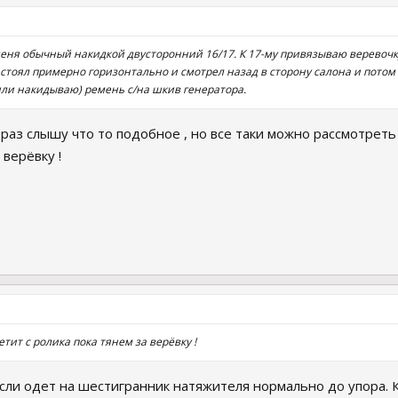
еня обычный накидкой двусторонний 16/17. К 17-му привязываю веревочку
стоял примерно горизонтально и смотрел назад в сторону салона и потом т
или накидываю) ремень с/на шкив генератора.
раз слышу что то подобное , но все таки можно рассмотреть
 верёвку !
тит с ролика пока тянем за верёвку !
сли одет на шестигранник натяжителя нормально до упора. К