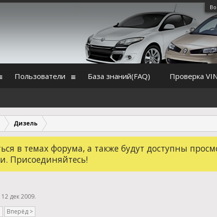
Во
Пользователи
База знаний(FAQ)
Проверка VI
Дизель
ся в темах форума, а также будут доступны просм
и. Присоединяйтесь!
,
12 дек 2009
.
Вперёд >