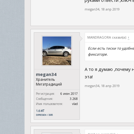
руками отвести ,ключ 
megan34
,
18 апр 2019
MANDRAGORA сказал(а):
↑
Если есть тиски то удобн
фиксаторе.
А то я думаю ,почему 
megan34
эта!
Хранитель
Мегатрадиций
megan34
,
18 апр 2019
Регистрация:
6 июн 2017
Сообщения:
3.268
Имя пользователя:
vlad