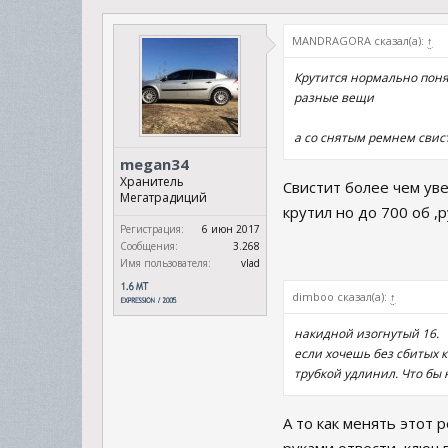
MANDRAGORA сказал(а):
↑
Крутится нормально понят
разные вещи
а со снятым ремнем свист
megan34
Хранитель
Свистит более чем уве
Мегатрадиций
крутил но до 700 об ,
Регистрация:
6 июн 2017
Сообщения:
3.268
Имя пользователя:
vlad
dimboo сказал(а):
↑
накидной изогнутый 16.
если хочешь без сбитых к
трубкой удлинил. Что бы 
А то как менять этот 