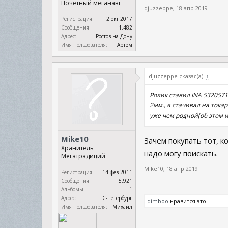
Почетный меганавт
djuzzeppe
,
18 апр 2019
Регистрация:
2 окт 2017
Сообщения:
1.482
Адрес:
Ростов-на-Дону
Имя пользователя:
Артем
djuzzeppe сказал(а):
↑
Ролик ставил INA 5320571
2мм., я стачивал на тока
уже чем родной(об этом и
Mike10
Зачем покупать тот, к
Хранитель
надо могу поискать.
Мегатрадиций
Mike10
,
18 апр 2019
Регистрация:
14 фев 2011
Сообщения:
5.921
Альбомы:
1
Адрес:
С-Петербург
dimboo
нравится это.
Имя пользователя:
Михаил