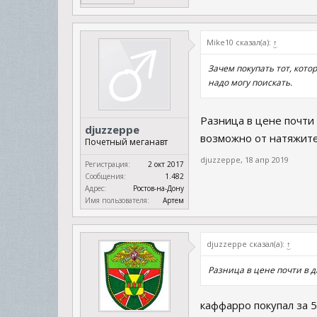
Mike10 сказал(а):
↑
Зачем покупать тот, кото
надо могу поискать.
Разница в цене почти
djuzzeppe
возможно от натяжите
Почетный меганавт
djuzzeppe
,
18 апр 2019
Регистрация:
2 окт 2017
Сообщения:
1.482
Адрес:
Ростов-на-Дону
Имя пользователя:
Артем
djuzzeppe сказал(а):
↑
Разница в цене почти в д
каффарро покупал за 5