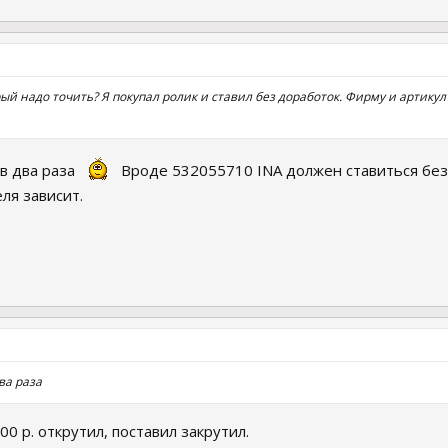
рый надо точить? Я покупал ролик и ставил без доработок. Фирму и артикул
 в два раза
Вроде 532055710 INA должен ставиться без 
ля зависит.
ва раза
00 р. открутил, поставил закрутил.