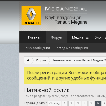
Главная
Форум
Медиа
Блог
Поиск сообщений
Последние сообщения
Форум
Технический раздел Renault Megane 2
После регистрации Вы сможете общать
сообщений и другие удобные функци
Натяжной ролик
Тема в разделе "
Дизель
", создана пользователем
TOLIAN
Страница 6 из 7
< Назад
1
2
3
4
5
6
7