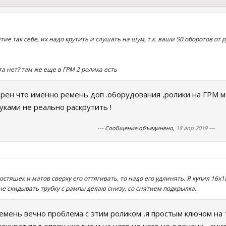
ие так себе, их надо крутить и слушать на шум, т.к. ваши 50 оборотов от р
а нет? там же еще в ГРМ 2 ролика есть
рен что именно ремень доп .оборудования ,ролики на ГРМ ме
руками не реально раскрутить !
--- Сообщение объединено,
18 апр 2019
---
остяшек и матов сверху его оттягивать, то надо его удлинять. Я купил 16х1
не скидывать трубку с рампы делаю снизу, со снятием подкрылка.
ремень вечно проблема с этим роликом ,я простым ключом на 