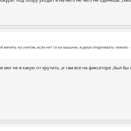
вокурат под опору уходит и на него не чего не оденешь ,сни
ей менять на снятом, если нет то на машине, в руках откручивать тяжело -
не мог не в какую от крутить ,и там все на фиксаторе ,был б