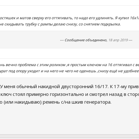
остяшек и матов сверху его оттягивать, то надо его удлинять. Я купил 16х1
не скидывать трубку с рампы делаю снизу, со снятием подкрылка.
--- Сообщение объединено,
18 апр 2019
---
ень вечно проблема с этим роликом ,я простым ключом на 16 оттягивал с в
урат под опору уходит и на него не чего не оденешь ,снизу ещё не удобнее 
У меня обычный накидной двусторонний 16/17. К 17-му прив
ключ стоял примерно горизонтально и смотрел назад в сторо
ю (или накидываю) ремень с/на шкив генератора.