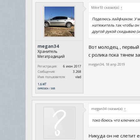
Mike10 сказал(а):
↑
Поделюсь лайфхаком. У м
натяжитель так чтобы он 
другой рукой скидываю (
megan34
Вот молодец , первый 
Хранитель
с ролика пока тянем за
Мегатрадиций
megan34
,
18 апр 2019
Регистрация:
6 июн 2017
Сообщения:
3.268
Имя пользователя:
vlad
megan34 сказал(а):
↑
токо боюсь что ключик сле
Никуда он не слетит е