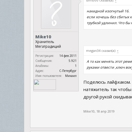
dimboo сказал(а):
↑
накидной изогнутый 16.
если хочешь без сбитых к
трубкой удлинил. Что бы 
Mike10
Хранитель
Мегатрадиций
megan34 сказал(а):
↑
Регистрация:
14 фев 2011
Сообщения:
5.921
А то как менять этот рем
Альбомы:
1
руками отвести ,ключ вок
Адрес:
С-Петербург
Имя пользователя:
Михаил
Поделюсь лайфхаком. 
натяжитель так чтобы 
другой рукой скидыва
Mike10
,
18 апр 2019