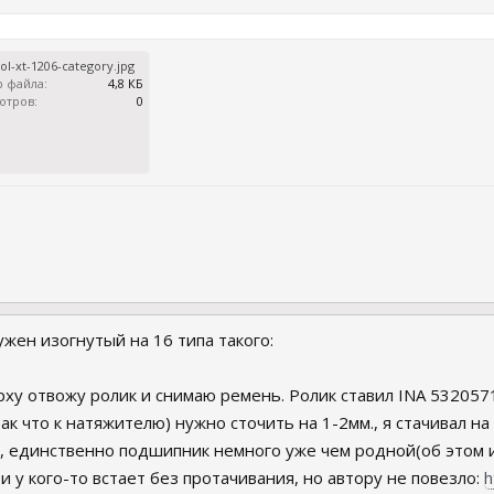
ool-xt-1206-category.jpg
 файла:
4,8 КБ
отров:
0
ужен изогнутый на 16 типа такого:
рху отвожу ролик и снимаю ремень. Ролик ставил INA 5320571
к что к натяжителю) нужно сточить на 1-2мм., я стачивал на 
, единственно подшипник немного уже чем родной(об этом и 
и у кого-то встает без протачивания, но автору не повезло:
h