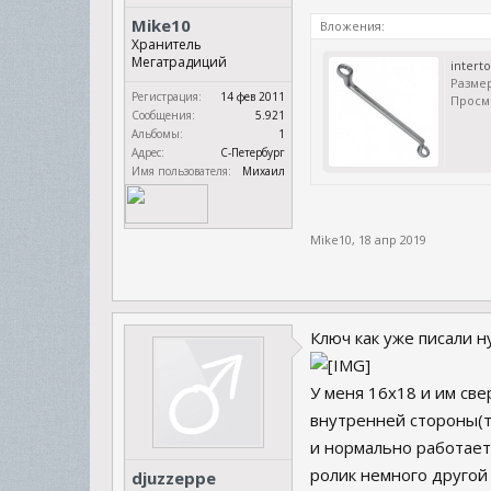
Mike10
Вложения:
Хранитель
Мегатрадиций
intert
Размер
Регистрация:
14 фев 2011
Просм
Сообщения:
5.921
Альбомы:
1
Адрес:
С-Петербург
Имя пользователя:
Михаил
Mike10
,
18 апр 2019
Ключ как уже писали н
У меня 16х18 и им све
внутренней стороны(та
и нормально работает
ролик немного другой 
djuzzeppe