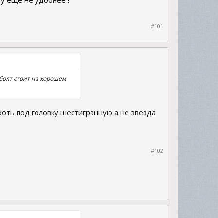
зу ещё не удобнее !
#101
 болт стоит на хорошем
ы хоть под головку шестигранную а не звезда
#102