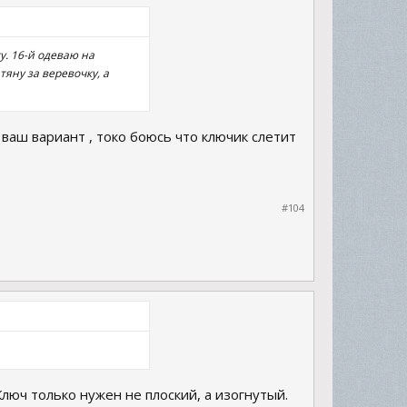
. 16-й одеваю на
яну за веревочку, а
 ваш вариант , токо боюсь что ключик слетит
#104
люч только нужен не плоский, а изогнутый.