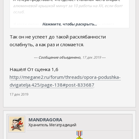
алюминевой крышкой минут за 10 работы на ХХ, если болт
ослаб.
Нажмите, чтобы раскрыть...
Я когда летом попробовал первый раз затянуть колеса
динамометрическим ключом, то удивился как это "слабо", я
Так он не успеет до такой расхлябанности
затягиваю даже маленьким воротком сильнее.
А как вы думаете, каждый слесарь будет его тянуть
ослабнуть, а как раз и сломается.
дин.ключом как положено или просто по своему опыту
ЗАТЯГИВАЕТ столь важный крепеж.
--- Сообщение объединено,
17 дек 2019
---
Вот отсюда и перетяг этих болтов.
Нашёл! От сценка 1,6
http://megane2.ru/forum/threads/opora-podushka-
dvigatelja.425/page-138#post-833687
17 дек 2019
MANDRAGORA
Хранитель Мегатрадиций