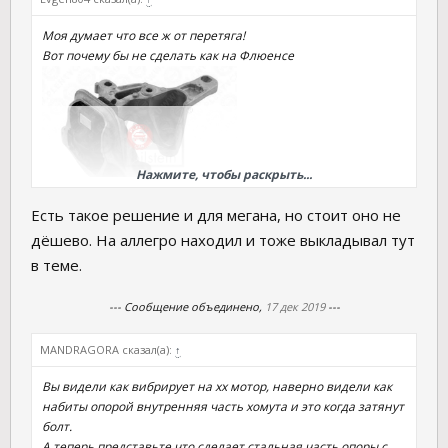
Моя думает что все ж от перетяга!
Вот почему бы не сделать как на Флюенсе
Нажмите, чтобы раскрыть...
Есть такое решение и для мегана, но стоит оно не
или как на Логане
дёшево. На аллегро находил и тоже выкладывал тут
в теме.
--- Сообщение объединено,
17 дек 2019
---
MANDRAGORA сказал(а):
↑
Вы видели как вибрирует на хх мотор, наверно видели как
набиты опорой внутренняя часть хомута и это когда затянут
болт.
А теперь представьте что сделает стальная часть опоры с