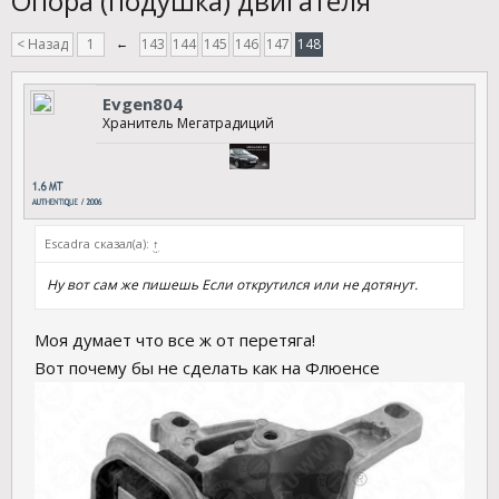
Опора (подушка) двигателя
< Назад
1
←
143
144
145
146
147
148
Evgen804
Хранитель Мегатрадиций
Escadra сказал(а):
↑
Ну вот сам же пишешь Если открутился или не дотянут.
Моя думает что все ж от перетяга!
Вот почему бы не сделать как на Флюенсе