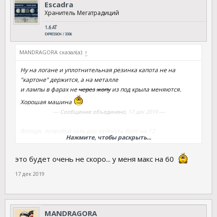
Escadra
Хранитель Мегатрадиций
MANDRAGORA сказал(а):
↑
Ну на логане и уплотнительная резинка капота не на
"картоне" держится, а на металле
и лампы в фарах не
через
жопу
из под крыла меняются.
Хорошая машина
--- Сообщение объединено,
17 дек 2019
---
Володя, попробуй хоть раз затянуть болт на 12
Нажмите, чтобы раскрыть...
динамометрическим ключом на 105 нм
это будет очень не скоро... у меня макс на 60
17 дек 2019
MANDRAGORA