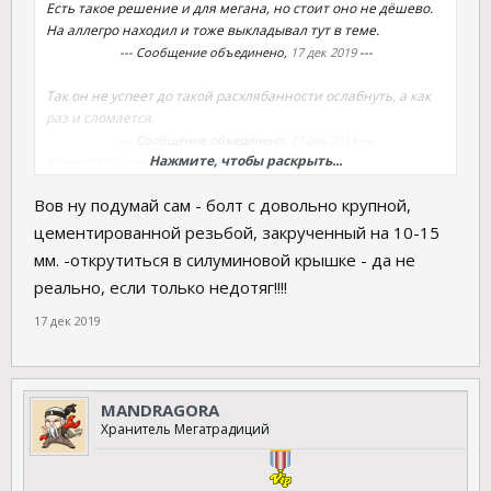
Есть такое решение и для мегана, но стоит оно не дёшево.
На аллегро находил и тоже выкладывал тут в теме.
--- Сообщение объединено,
17 дек 2019
---
Так он не успеет до такой расхлябанности ослабнуть, а как
раз и сломается.
--- Сообщение объединено,
17 дек 2019
---
Нажмите, чтобы раскрыть...
Нашёл! От сценка 1,6
http://megane2.ru/forum/threads/opora-podushka-
Вов ну подумай сам - болт с довольно крупной,
dvigatelja.425/page-138#post-833687
цементированной резьбой, закрученный на 10-15
мм. -открутиться в силуминовой крышке - да не
реально, если только недотяг!!!!
17 дек 2019
MANDRAGORA
Хранитель Мегатрадиций