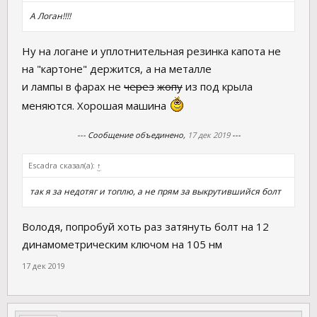
А Логан!!!!
Ну на логане и уплотнительная резинка капота не
на "картоне" держится, а на металле
и лампы в фарах не
через
жопу
из под крыла
меняются. Хорошая машина
--- Сообщение объединено,
17 дек 2019
---
Escadra сказал(а):
↑
так я за недотяг и топлю, а не прям за выкрутившийся болт
Володя, попробуй хоть раз затянуть болт на 12
динамометрическим ключом на 105 нм
17 дек 2019