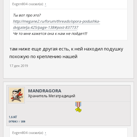
Evgen804 сказал(а):
↑
Ты вот про это?
http://megane2.ru/forum/threads/opora-podushka-
dvigatelja.425/page-138#post-837737
Че то мне кажется она к нам не пойдет!!!
там ниже еще другая есть, к ней находил подушку
похожую по креплению нашей
17 дек 2019
MANDRAGORA
Хранитель Мегатрадиций
Evgen804 сказал(а):
↑