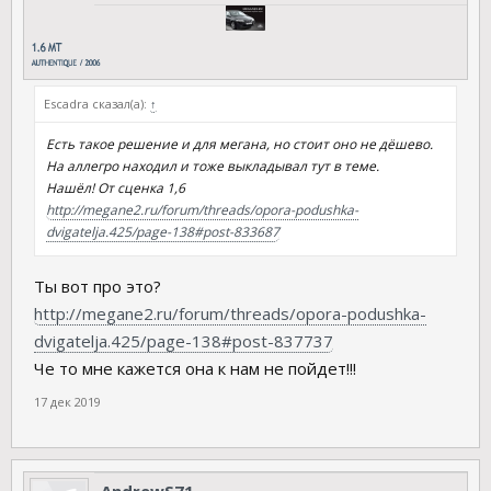
Escadra сказал(а):
↑
Есть такое решение и для мегана, но стоит оно не дёшево.
На аллегро находил и тоже выкладывал тут в теме.
Нашёл! От сценка 1,6
http://megane2.ru/forum/threads/opora-podushka-
dvigatelja.425/page-138#post-833687
Ты вот про это?
http://megane2.ru/forum/threads/opora-podushka-
dvigatelja.425/page-138#post-837737
Че то мне кажется она к нам не пойдет!!!
17 дек 2019
AndrewS71