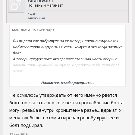
Почетный меганавт
MANDRAGORA сказал(а):
↑
Вы видели как вибрирует на хх мотор, наверно видели как
набиты опорой внутренняя часть хомута и это когда затянут
болт.
А теперь представьте что сделает стальная часть опоры с
алюминевой крышкой минут за 10 работы на ХХ, если болт
ослаб.
Нажмите, чтобы раскрыть...
Я когда летом попробовал первый раз затянуть колеса
динамометрическим ключом, то удивился как это "слабо", я
Не осмелюсь утверждать от чего именно рвется
затягиваю даже маленьким воротком сильнее.
А как вы думаете, каждый слесарь будет его тянуть
болт, но сказать чем кончается прослабление болта
дин.ключом как положено или просто по своему опыту
могу- резьба внутри кронштейна разье... вдрызг. У
ЗАТЯГИВАЕТ столь важный крепеж.
меня так было, потом я нарезал резьбу крупнее и
Вот отсюда и перетяг этих болтов.
болт подбирал.
17 дек 2019