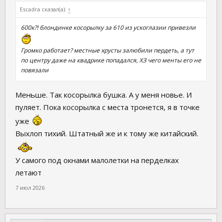
Escadra сказал(а):
↑
600к?! блондинке косорылку за 610 из ускоглазии привезли
Громко работает? местные хрусты залюбили пердеть, а тут
по центру даже на квадрике попадался, ХЗ чего менты его не
повязали
Меньше. Так косорылка бушка. А у меня новье. И
пуляет. Пока косорылка с места тронется, я в точке
уже
Выхлоп тихий. Штатный же и к тому же китайский.
У самого под окнами малолетки на перделках
летают
7 июл 2026