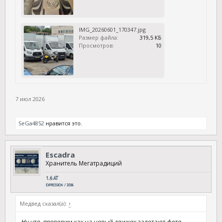
IMG_20260601_170347.jpg
Размер файла:
319,5 КБ
Просмотров:
10
7 июл 2026
SeGa4852
нравится это.
Escadra
Хранитель Мегатрадиций
Медвед сказал(а):
↑
Ну что, проверим как на новый движок залетают фото.