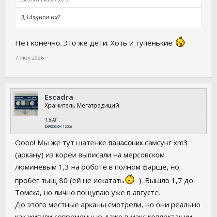
3,14здити их?
Нет конечно. Это же дети. Хоть и тупенькие
7 июл 2026
Escadra
Хранитель Мегатрадиций
Оооо! Мы же тут шатенке ̶п̶а̶н̶а̶с̶о̶н̶и̶к̶ самсунг xm3
(аркану) из кореи выписали на мерсовском
люминевым 1,3 на роботе в полном фарше, но
пробег тыщ 80 (ей не искатать
). Вышло 1,7 до
Томска, но лично пощупаю уже в августе.
До этого местные арканы смотрели, но они реально
как жигули современные даже в макс коплектации