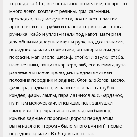
торпеда за 11т., все остальное по мелочи, но просто
много всего: комплект резины, грм, сальники,
прокладки, задние суппорта, почти весь пластик
арок, почти все трубки и шланги тормозные, троса
ручника, жабо и уплотнители под капот, материал
для обшивки дверных карт и руля, поддон запаски,
передние крылья, герметики, антикоры и лкм для
покраски, магнитола, шлейф, стойки и втулки стаба,
наконечники, защита картера, акб, его клеммы, куча
разъёмов и пинов проводки, преднатяжители
половина передних и задние, блок аирбэгов, масло,
фильтра, радиатор, испаритель и часть трубок
кондея, фары, лампы, пара датчиков абс, бардачок,
ну и там мелочевка-клипсы-шмыпсы, заглушки,
саморезы. Перекрашивал сам задний бампер,
крылья задние с порогами (пороги перед этим
вытягивал споттером - было много вмятин), новые
передние крылья. В общем как-то так.