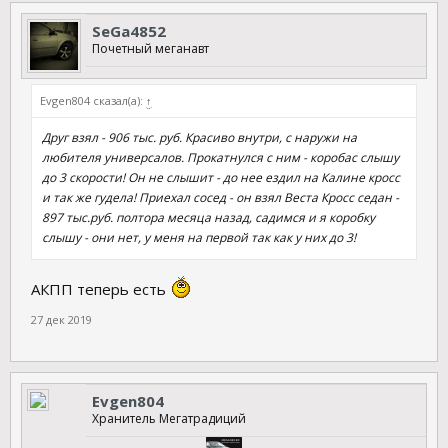
SeGa4852
Почетный меганавт
Evgen804 сказал(а):
↑
Друг взял - 906 тыс. руб. Красиво внутри, с наружи на
любителя универсалов. Прокатнулся с ним - коробас слышу
до 3 скорости! Он не слышит - до нее ездил на Калине кросс
и так же гудела! Приехал сосед - он взял Веста Кросс седан -
897 тыс.руб. полтора месяца назад, садимся и я коробку
слышу - они нет, у меня на первой так как у них до 3!
АКПП теперь есть
27 дек 2019
Evgen804
Хранитель Мегатрадиций