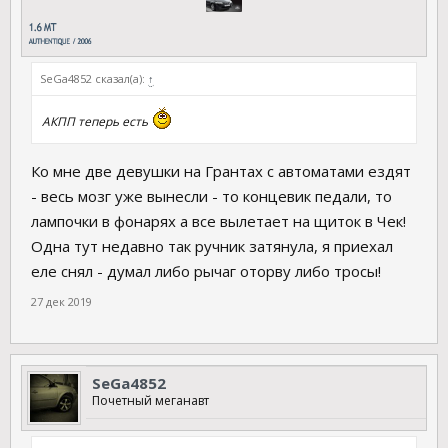
SeGa4852 сказал(а):
↑
АКПП теперь есть
Ко мне две девушки на Грантах с автоматами ездят
- весь мозг уже вынесли - то концевик педали, то
лампочки в фонарях а все вылетает на щиток в Чек!
Одна тут недавно так ручник затянула, я приехал
еле снял - думал либо рычаг оторву либо тросы!
27 дек 2019
SeGa4852
Почетный меганавт