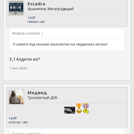
Escadra
Хранитель Мегатрадиций
Медвед сказал(а):
↑
У самого под окнами малолетки на перделках летают
3,14здити их?
7 июл 2026
Медвед
Троллистый ДУХ
Escadra сказал(а):
↑