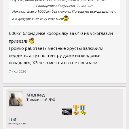
--- Сообщение объединено,
7 июл 2026
---
Накатал всего 1000 км без малого. Погода не всегда шепчет,
а в дождик я не хочу кататься
600к?! блондинке косорылку за 610 из ускоглазии
привезли
Громко работает? местные хрусты залюбили
пердеть, а тут по центру даже на квадрике
попадался, ХЗ чего менты его не повязали
7 июл 2026
Медвед
Троллистый ДУХ