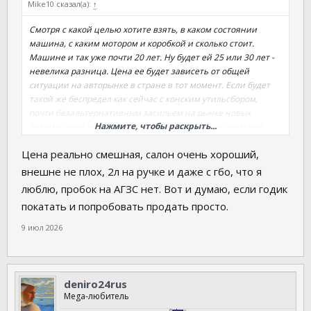
Mike10 сказал(а):
↑
Смотря с какой целью хотите взять, в каком состоянии
машина, с каким мотором и коробкой и сколько стоит.
Машине и так уже почти 20 лет. Ну будет ей 25 или 30 лет -
невелика разница. Цена ее будет зависеть от общей
ситуации на авторынке в стране в тот момент. Если будет
такой же беспредел как сейчас с конским утильсбором,
почти безальтернативным засильем на рынке новых
Нажмите, чтобы раскрыть...
автомобилей китайцев по тройной цене от их реальной
стоимости, отсутствии реальной альтернативы китайцам
Цена реально смешная, салон очень хороший,
российских автомобилей нормального качества и ценам,
перешедшим в разряд роскоши, на автомобили мировых
внешне не плох, 2л на ручке и даже с гбо, что я
брендов, которые когда -то мог себе позволить - то найдет
люблю, пробок на АГЗС нет. Вот и думаю, если годик
Лагуна своего покупателя и через 5 и через 10 лет и не
покатать и попробовать продать просто.
сильно потеряет в цене если не будет убита в конец. Ну а
если вдруг ситуация поменяется (хочется в это верить) и у
9 июл 2026
нас снова заработает куча автозаводов, насыщая рынок
хорошими авто по вменяемым ценам - тогда может и сами
сдадите ее в утиль чтобы получить скидку на новое авто.
deniro24rus
Mega-любитель