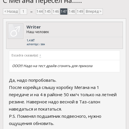
С Мегана пересел на.....
< Назад
1
←
144
145
146
147
148
149
Вперёд >
Writer
Наш человек
Escadra сказал(а):
↑
ООО!!! Надо на тест драйв сгонять для прикола
Да, надо попробовать.
После корейца слышу коробку Мегана на 1
передаче и на 4 в районе 50 км/ч только на летней
резине. Наверное надо весной в Таз-салон
наведаться и покататься.
P.S. Поменял подшипник подвесного, нужно
ощущения обновить.