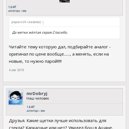
papazzoll сказал(а):
↑
Да метки жёлтая серая.Спасибо.
Читайте тему которую дал, подбирайте аналог -
оригинал по цене вообще......., а менять, если на
новые, то нужно парой!!!!!
6 авг 2019
mrDobryj
Наш человек
Друзья. Какие щетки лучше использовать для
стекла? Каркасные или нет? Увидел бош в Ашане,