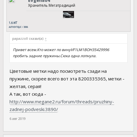
Evgen804
Хранитель Мегатрадиций
papazzoll сказал(а):
↑
Привет всем.Кто может по винуVF1LM1BOH35429996
пробить задние пружины.Сюка одна лопнула.
Цветовые метки надо посмотреть сзади на
пружине, скорее всего вот эта 8200335365, метки -
желтая, серая!
А так, вот сюда -
http://www.megane2.ru/forum/threads/pruzhiny-
zadnej-podveski.3890/
6 авг 2019