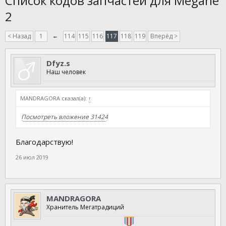
Список кодов запчастей для Megane
2
< Назад
1
←
114
115
116
117
118
119
Вперёд >
Dfyz.s
Наш человек
MANDRAGORA сказал(а):
↑
Посмотреть вложение 31424
Благодарствую!
26 июл 2019
MANDRAGORA
Хранитель Мегатрадиций