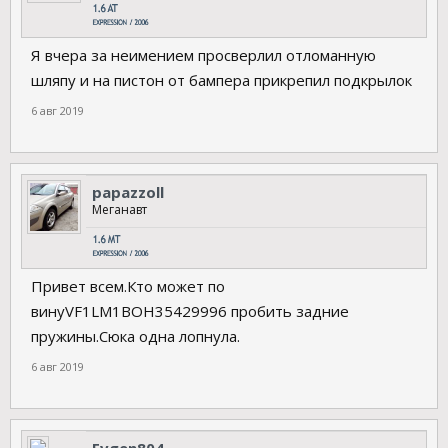
Я вчера за неимением просверлил отломанную
шляпу и на пистон от бампера прикрепил подкрылок
6 авг 2019
papazzoll
Меганавт
Привет всем.Кто может по
винуVF1LM1BOH35429996 пробить задние
пружины.Сюка одна лопнула.
6 авг 2019