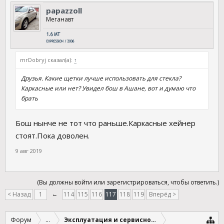
papazzoll
Меганавт
mrDobryj сказал(а):
↑
Друзья. Какие щетки лучше использовать для стекла?
Каркасные или нет? Увидел бош в Ашане, вот и думаю что
брать
Бош нынче не тот что раньше.Каркасные хейнер
стоят.Пока доволен.
9 авг 2019
(Вы должны войти или зарегистрироваться, чтобы ответить.)
< Назад
1
←
114
115
116
117
118
119
Вперёд >
Форум
...
Эксплуатация и сервисное обслуживание