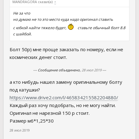
MANDRAGORA сказал(а):
↑
Не за что
но думаю не то это место куда надо оригинал ставить
с юбкой найти тяжело будет,
ставьте обычный болт 8.8
с шайбой.
Болт 50р) мне проще заказать по номеру, если не
космических денег стоит.
--- Сообщение объединено,
28 июл 2019
---
а кто нибудь нашел замену оригинальному болту
под катушки?
https://www.drive2.com/l/465834215582204880/
Каждый раз хочу подобрать, но не могу найти.
Оригинал не нарезной 150 р стоит.
Размер м6*1,25*30
28 июл 2019