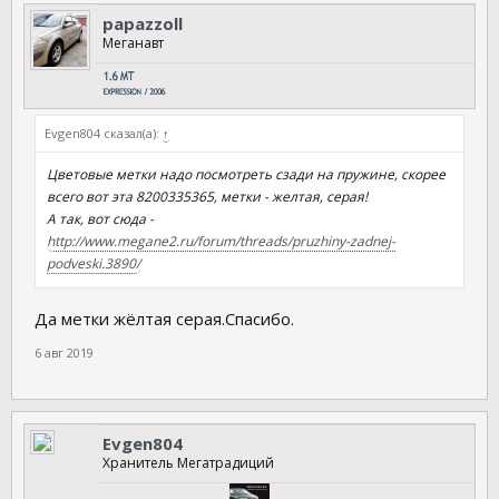
papazzoll
Меганавт
Evgen804 сказал(а):
↑
Цветовые метки надо посмотреть сзади на пружине, скорее
всего вот эта 8200335365, метки - желтая, серая!
А так, вот сюда -
http://www.megane2.ru/forum/threads/pruzhiny-zadnej-
podveski.3890/
Да метки жёлтая серая.Спасибо.
6 авг 2019
Evgen804
Хранитель Мегатрадиций