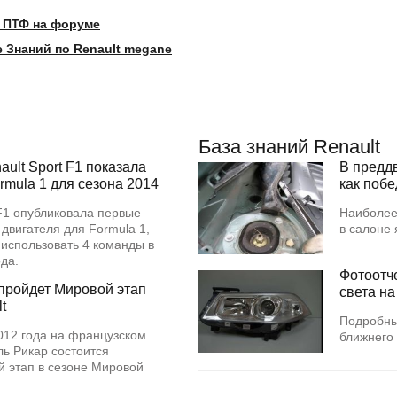
 ПТФ на форуме
 Знаний по Renault megane
База знаний Renault
ult Sport F1 показала
В предд
rmula 1 для сезона 2014
как поб
 F1 опубликовала первые
Наиболее
 двигателя для Formula 1,
в салоне
 использовать 4 команды в
года.
Фотоотч
пройдет Мировой этап
света на
t
Подробны
012 года на французском
ближнего 
ь Рикар состоится
 этап в сезоне Мировой
.