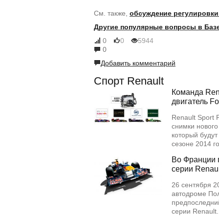
См. также,
обсуждение регулировки
Другие популярные вопросы в Базе
0
0
5944
0
Добавить комментарий
Спорт Renault
Команда Rena
двигатель Fo
Renault Sport
снимки нового
который будут
сезоне 2014 
Во Франции 
серии Renaul
26 сентября 2
автодроме Пол
предпоследний
серии Renault