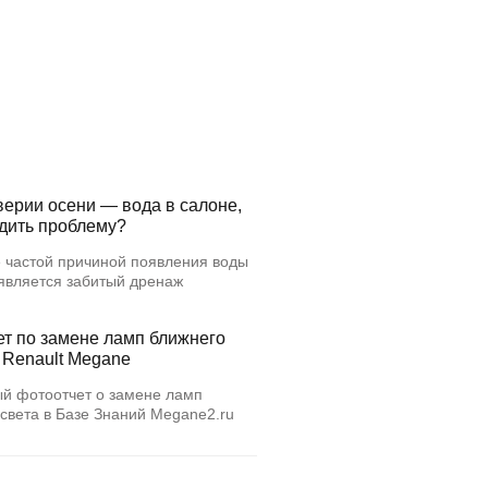
верии осени — вода в салоне,
едить проблему?
 частой причиной появления воды
 является забитый дренаж
ет по замене ламп ближнего
 Renault Megane
й фотоотчет о замене ламп
света в Базе Знаний Megane2.ru