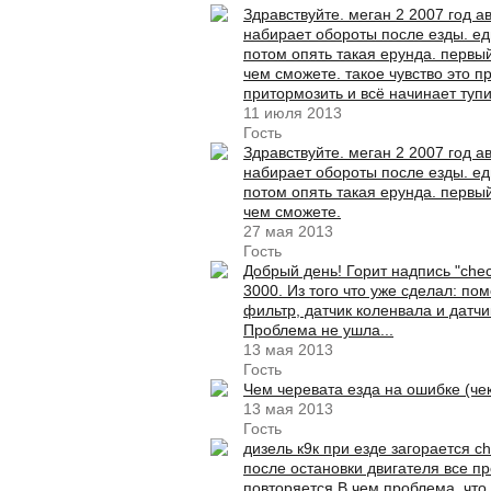
Здравствуйте. меган 2 2007 год а
набирает обороты после езды. ед
потом опять такая ерунда. первы
чем сможете. такое чувство это пр
притормозить и всё начинает туп
11 июля 2013
Гость
Здравствуйте. меган 2 2007 год а
набирает обороты после езды. ед
потом опять такая ерунда. первы
чем сможете.
27 мая 2013
Гость
Добрый день! Горит надпись "chec
3000. Из того что уже сделал: п
фильтр, датчик коленвала и датчи
Проблема не ушла...
13 мая 2013
Гость
Чем черевата езда на ошибке (чек
13 мая 2013
Гость
дизель к9к при езде загорается che
после остановки двигателя все пр
повторяется.В чем проблема, что