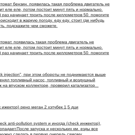
втомат бензин. появилась такая проблема двигатель не
ит еле еле, потом постоит минут пять и нормально.
й раз начинает троить после киллометров 50. помогите
оисходит в жаркую погоду. еду еду. стоит где нибудь
ить. подскажите чем сможете.
втомат. появилась такая проблема двигатель не
ит еле еле, потом постоит минут пять и нормально.
й раз начинает троить после киллометров 50. помогите
k injection", при этом обороты не поднимаются выше
оменял топливный насос, топливный и воздушный
к на впуском коллекторе, проверил катализатор...
 ижектор) рено меган 2 хэтчбек 1,5 дци
ck anti-pollution system и иногда (check инжектор),
опадает.После запуска и нескольких км. езды все
 нужно сделать в первую очередь самому.