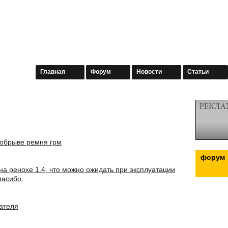
Главная
Форум
Новости
Статьи
 обрыве ремня грм
форум
на ренохе 1.4, что можно ожидать при эксплуатации
пасибо.
гателя