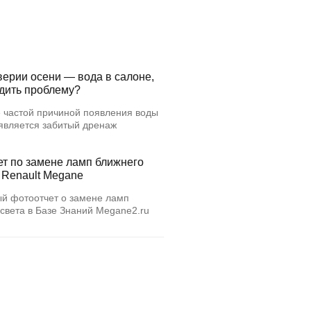
верии осени — вода в салоне,
едить проблему?
 частой причиной появления воды
 является забитый дренаж
ет по замене ламп ближнего
 Renault Megane
й фотоотчет о замене ламп
света в Базе Знаний Megane2.ru