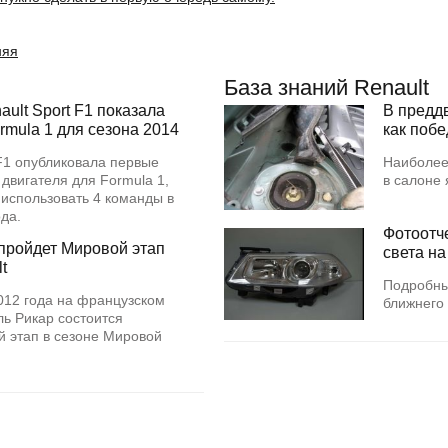
няя
База знаний Renault
ult Sport F1 показала
В предд
rmula 1 для сезона 2014
как поб
 F1 опубликовала первые
Наиболее
 двигателя для Formula 1,
в салоне
 использовать 4 команды в
года.
Фотоотч
пройдет Мировой этап
света на
t
Подробны
012 года на французском
ближнего 
ь Рикар состоится
 этап в сезоне Мировой
.