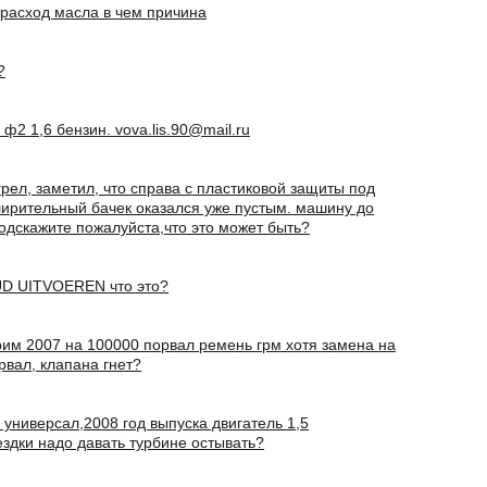
 расход масла в чем причина
?
ф2 1,6 бензин. vova.lis.90@mail.ru
рел, заметил, что справа с пластиковой защиты под
ирительный бачек оказался уже пустым. машину до
Подскажите пожалуйста,что это может быть?
D UITVOEREN что это?
трим 2007 на 100000 порвал ремень грм хотя замена на
рвал, клапана гнет?
 универсал,2008 год выпуска двигатель 1,5
ездки надо давать турбине остывать?