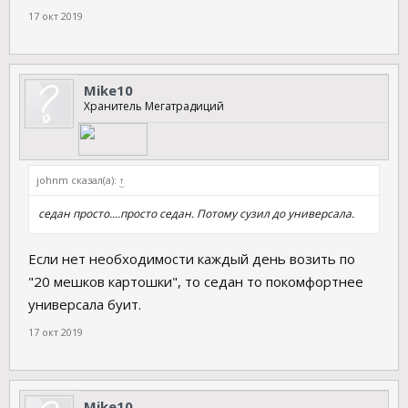
17 окт 2019
Mike10
Хранитель Мегатрадиций
johnm сказал(а):
↑
седан просто....просто седан. Потому сузил до универсала.
Если нет необходимости каждый день возить по
"20 мешков картошки", то седан то покомфортнее
универсала буит.
17 окт 2019
Mike10