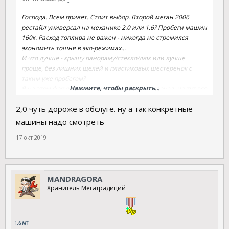
Господа. Всем привет. Стоит выбор. Второй меган 2006
рестайл универсал на механике 2.0 или 1.6? Пробеги машин
160к. Расход топлива не важен - никогда не стремился
экономить тошня в эко-режимах...
И что лучше - крышу панораму/стекло/люк или лучше
проще, без лишних щелей и пластиковых шестеренок с
таким уже пробегом?
Нажмите, чтобы раскрыть...
Я на этом форуме уже пару сотню страниц прочел, но тут все
по текучке как что смотреть, а не варианты выбора.
2,0 чуть дороже в обслуге. ну а так конкретные
машины надо смотреть
17 окт 2019
MANDRAGORA
Хранитель Мегатрадиций