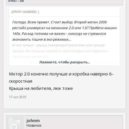
johnm сказал(а):
↑
Господа. Всем привет. Стоит выбор. Второй меган 2006
рестайл универсал на механике 2.0 или 1.6? Пробеги машин
160к. Расход топлива не важен - никогда не стремился
экономить тошня в эко-режимах...
И что лучше - крышу панораму/стекло/люк или лучше
проще, без лишних щелей и пластиковых шестеренок с
таким уже пробегом?
Нажмите, чтобы раскрыть...
Я на этом форуме уже пару сотню страниц прочел, но тут все
по текучке как что смотреть, а не варианты выбора.
Мотор 2.0 конечно получше и коробка наверно 6-
скоростная
Крыша на любителя, люк тоже
17 окт 2019
johnm
Новичок