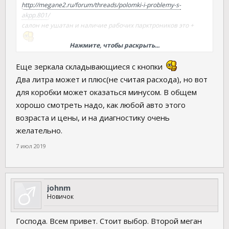
http://megane2.ru/forum/threads/polomki-i-problemy-s-
akpp.801/
салон не ушатан и наличие рабочих парктроников это +
Нажмите, чтобы раскрыть...
а остальное смотреть лично надо. я бы точно позвонил
Еще зеркала складывающиеся с кнопки
Два литра может и плюс(не считая расхода), но вот
для коробки может оказаться минусом. В общем
хорошо смотреть надо, как любой авто этого
возраста и цены, и на диагностику очень
желательно.
7 июл 2019
johnm
Новичок
Господа. Всем привет. Стоит выбор. Второй меган